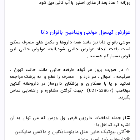
روزانه 1 عدد بعد از غذای اصلی با آب کافی میل شود .
عوارض
کپسول مولتی ویتامین بانوان دانا
مولتی بانوان دانا نیز مانند همه داروها و مکمل های مصرف ممکن
است باعث ایجاد عوارض جانبی شود.البته عوارض جانبی این
قرص بسیار کم هستند .
⭐️ در صورت بروز هر گونه عارضه جانبی مانند حالت تهوع ،
سرگیجه ، اسهال ، سر درد و... مصرف را قطع و به پزشک مراجعه
نمائید و یا با همکاران و پزشکان داروساز در داروخانه آنلاین
مهتاطب (53867-021) جهت گرفتن مشاوره و راهنمایی تماس
بگیرید.
⛔️از جمله تداخلات دارویی قرص ول وومن که می توان به آن
اشاره کرد تداخل با :
آنتی بیوتیک هایی مثل ماینوسایکلین و داکسی سایکلین
🔷
داروهای ضد اسید معده
🔷