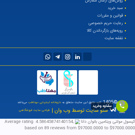
روش‌های ارسال سفارش
سبد خرید
قوانین و مقررات
رعایت حریم خصوصی
رویه‌های بازگرداندن کالا
نقشه سایت
©1405
کلیه حقوق این سایت متعلق به
داروخانه اینترنتی مهتاطب
می‌باشد
مشاوه وخرید
سئو سایت توسط وب وان |
طراحی سایت فروشگاهی
کپسول مولتی ویتامین بانوان دانا
,
4.58645874140154
Average rating:
based on
89
reviews
from $
97000.0000
to $
97000.0000