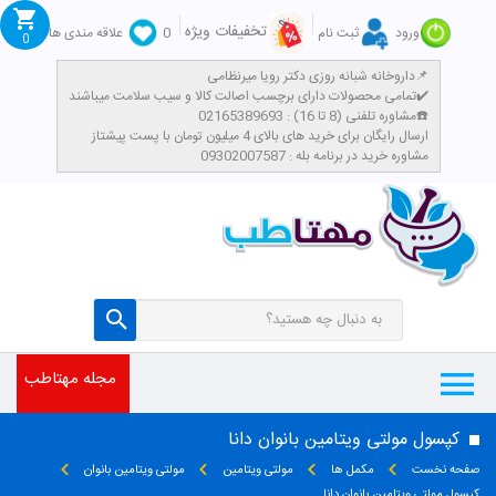
تخفیفات ویژه
ورود
ثبت نام
0
علاقه مندی ها
0
داروخانه شبانه روزی دکتر رویا میرنظامی📌
تمامی محصولات دارای برچسب اصالت کالا و سیب سلامت میباشند✔️
مشاوره تلفنی (8 تا 16) : 02165389693☎️
​ارسال رایگان برای خرید های بالای 4 میلیون تومان با پست پیشتاز
مشاوره خرید در برنامه بله : 09302007587
مجله مهتاطب
کپسول مولتی ویتامین بانوان دانا
صفحه نخست
مکمل ها
مولتی ویتامین
مولتی ویتامین بانوان
کپسول مولتی ویتامین بانوان دانا