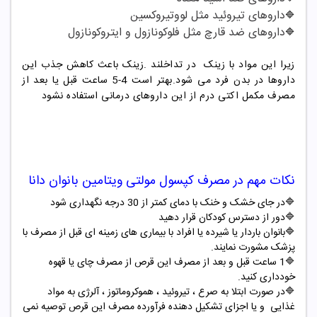
داروهای تیروئید مثل لووتیروکسین
🔷
داروهای ضد قارچ مثل فلوکونازول و ایتروکونازول
🔷
زیرا این مواد با زینک در تداخلند .زینک باعث کاهش جذب این
داروها در بدن فرد می شود.بهتر است 4-5 ساعت قبل یا بعد از
مصرف مکمل اکتی درم از این داروهای درمانی استفاده نشود
نکات مهم در مصرف
کپسول مولتی ویتامین بانوان دانا
🔷در جای خشک و خنک با دمای کمتر از 30 درجه نگهداری شود
🔷
دور از دسترس کودکان قرار دهید
🔷
بانوان باردار یا شیرده یا افراد با بیماری های زمینه ای قبل از مصرف با
پزشک مشورت نمایند.
🔷1 ساعت قبل و بعد از مصرف این قرص از مصرف چای یا قهوه
خودداری کنید.
🔷در صورت ابتلا به صرع ، تیروئید ، هموکروماتوز ، آلرژی به مواد
غذایی و یا اجزای تشکیل دهنده فرآورده مصرف این قرص توصیه نمی