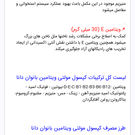
منیزیم موجود در این مکمل باعث بهبود عملکرد سیستم استخوانی و
مفاصل میشود
.
📌ویتامین E (30 میلی گرم):
کمک به اصلاخ برخی مشکلات رشد ناخنها مثل ناخن های بزرگ
میشود.همچنین ویتامین E با داشتن نقش آنتی اکسیدانی از ایجاد
تخریب های رادیکالهای آزاد جلوگیری میکند.
لیست کل ترکیبات
کپسول مولتی ویتامین بانوان دانا
ویتامین -D-E-C-B1-B2-B3-B6-B12-بیوتین - فولیک اسید -
پانتوتنیک اسید-منیزیم-آهن - زینک - مس- منیزیم - سلنیوم-کرومیوم-
بتاکاروتن-روغن آفتابگردان
طرز مصرف
کپسول مولتی ویتامین بانوان دانا