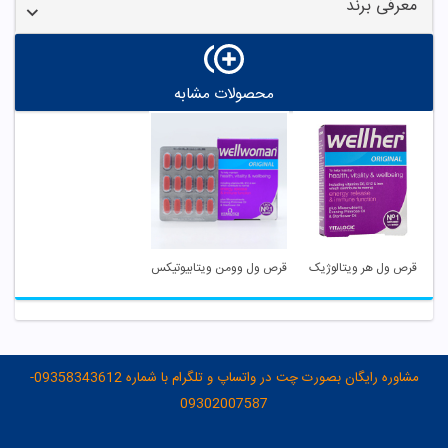
معرفی برند
محصولات مشابه
قرص ول هر ویتالوژیک
قرص ول وومن ویتابیوتیکس
مشاوره رایگان بصورت چت در واتساپ و تلگرام با شماره 09358343612-
09302007587