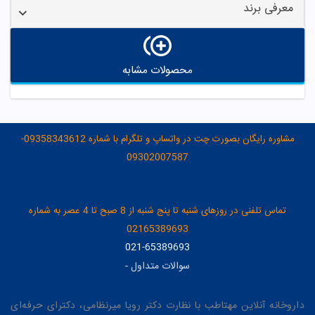
معرفی برند
محصولات مشابه
مشاوره رایگان بصورت چت در واتساپ و تلگرام با شماره 09358343612-
09302007587
تماس تلفنی در روزهای شنبه تا پنج شنبه از 8 صبح تا 4 عصر به شماره
02165389693
021-65389693
سوالات متداول
-
داروخانه آنلاین مهتاطب با نظارت دکتر رویا میرنظامی، دکترای حرفه‌ای