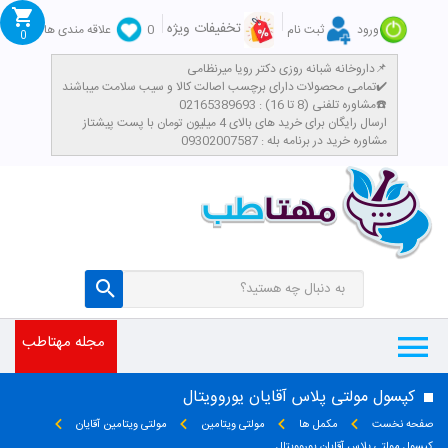
تخفیفات ویژه
ورود
ثبت نام
0
علاقه مندی ها
0
داروخانه شبانه روزی دکتر رویا میرنظامی📌
تمامی محصولات دارای برچسب اصالت کالا و سیب سلامت میباشند✔️
مشاوره تلفنی (8 تا 16) : 02165389693☎️
​ارسال رایگان برای خرید های بالای 4 میلیون تومان با پست پیشتاز
مشاوره خرید در برنامه بله : 09302007587
مجله مهتاطب
کپسول مولتی پلاس آقایان یوروویتال
صفحه نخست
مکمل ها
مولتی ویتامین
مولتی ویتامین آقایان
کپسول مولتی پلاس آقایان یوروویتال