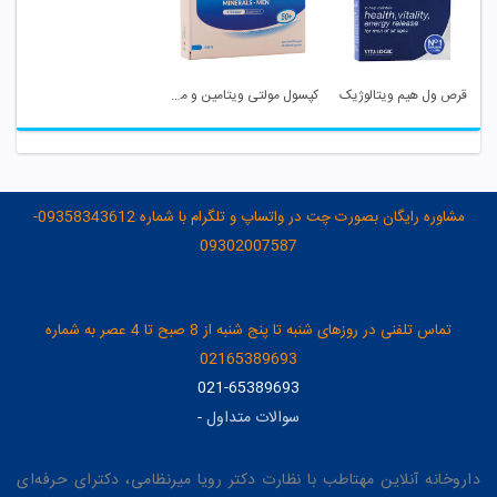
قرص ول هیم ویتالوژیک
کپسول مولتی ویتامین و مینرال آقایان بالای 50 ...
مشاوره رایگان بصورت چت در واتساپ و تلگرام با شماره 09358343612-
09302007587
تماس تلفنی در روزهای شنبه تا پنج شنبه از 8 صبح تا 4 عصر به شماره
02165389693
021-65389693
سوالات متداول
-
داروخانه آنلاین مهتاطب با نظارت دکتر رویا میرنظامی، دکترای حرفه‌ای