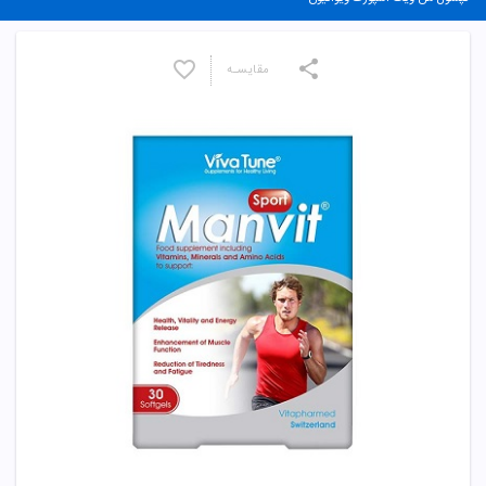
مقایسـه