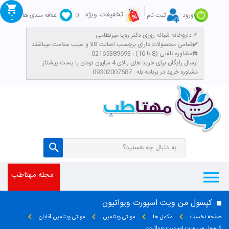
تخفیفات ویژه
ورود
ثبت نام
0
علاقه مندی ها
0
داروخانه شبانه روزی دکتر رویا میرنظامی📌
تمامی محصولات دارای برچسب اصالت کالا و سیب سلامت میباشند✔️
مشاوره تلفنی (8 تا 16) : 02165389693☎️
​ارسال رایگان برای خرید های بالای 4 میلیون تومان با پست پیشتاز
مشاوره خرید در برنامه بله : 09302007587
مجله مهتاطب
کپسول من ویت اسپورت ویواتیون
صفحه نخست
مکمل ها
مولتی ویتامین
مولتی ویتامین آقایان
کپسول من ویت اسپورت ویواتیون