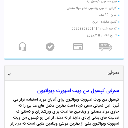
نوع محصول: کپسول نرم
کارائی : تامین ویتامین ها و مواد معدنی
سایز : 30 عدد
کشور سازنده : ایران
کد بهداشتی : 06263868501414
تاریخ انقضا : 2027/10
معرفی
معرفی کپسول
من ویت اسپورت ویواتیون
کپسول من ویت اسپورت ویواتیون برای آقایان مورد استفاده قرار می
گیرد. این کمپانی سعی کرده است بهترین مکمل های غذایی را که
حاوی مواد معدنی و ویتامین ها است برای ورزشکاران و کسانی که
فعالیت های بدنی زیادی دارند ارائه دهد. از این رو
کپسول من ویت
اسپورت ویواتیون
یکی از بهترین مولتی ویتامین هایی است که در بازار