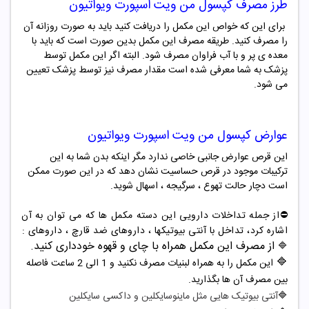
طرز مصرف
کپسول
من ویت اسپورت ویواتیون
برای این که خواص این مکمل را دریافت کنید باید به صورت روزانه آن
را مصرف کنید. طریقه مصرف
این مکمل
بدین صورت است که باید با
معده ی پر و با آب فراوان مصرف شود. البته اگر این مکمل توسط
پزشک به شما معرفی شده است مقدار مصرف نیز توسط پزشک تعیین
می شود.
عوارض
کپسول
من ویت اسپورت ویواتیون
این قرص عوارض جانبی خاصی ندارد مگر اینکه بدن شما به این
ترکیبات موجود در قرص حساسیت نشان دهد که در این صورت ممکن
است دچار حالت تهوع ، سرگیجه ، اسهال شوید.
⛔️از جمله تداخلات دارویی این دسته مکمل ها که می توان به آن
اشاره کرد، تداخل با آنتی بیوتیکها ، داروهای ضد قارچ ، داروهای :
از مصرف این مکمل همراه با چای و قهوه خودداری کنید.
🔷
🔷
این مکمل را به همراه لبنیات مصرف نکنید و 1 الی 2 ساعت فاصله
بین مصرف آن ها بگذارید.
🔷
آنتی بیوتیک هایی مثل ماینوسایکلین و داکسی سایکلین