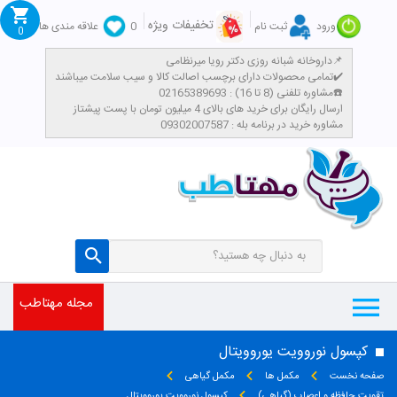
تخفیفات ویژه
ورود
ثبت نام
0
علاقه مندی ها
0
داروخانه شبانه روزی دکتر رویا میرنظامی📌
تمامی محصولات دارای برچسب اصالت کالا و سیب سلامت میباشند✔️
مشاوره تلفنی (8 تا 16) : 02165389693☎️
​ارسال رایگان برای خرید های بالای 4 میلیون تومان با پست پیشتاز
مشاوره خرید در برنامه بله : 09302007587
مجله مهتاطب
کپسول نوروویت یوروویتال
صفحه نخست
مکمل ها
مکمل گیاهی
تقویت حافظه و اعصاب (گیاهی)
کپسول نوروویت یوروویتال