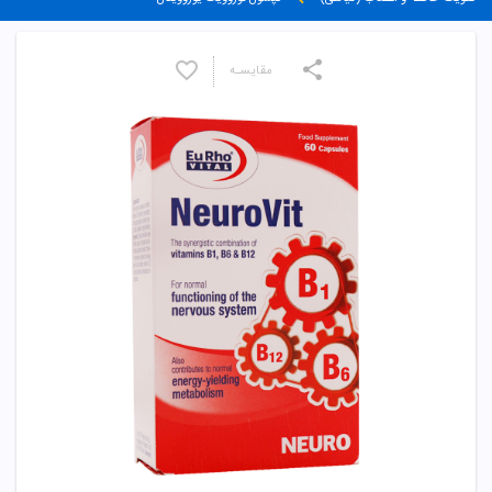
مقایسـه