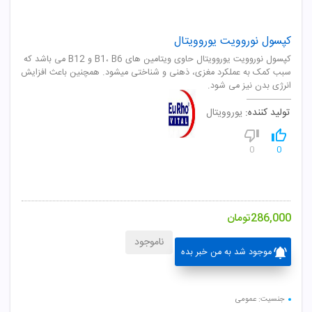
کپسول نوروویت یوروویتال
کپسول نوروویت یوروویتال حاوی ویتامین های B1، B6 و B12 می باشد که
سبب کمک به عملکرد مغزی، ذهنی و شناختی میشود. همچنین باعث افزایش
انرژی بدن نیز می شود.
تولید کننده:
یوروویتال
0
0
286,000
تومان
ناموجود
موجود شد به من خبر بده
جنسیت: عمومی