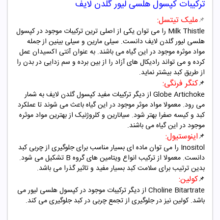
ترکیبات کپسول هلسی لیور گلدن لایف
ملیک تیتسل:
📌
Milk Thistle را می توان یکی از اصلی ترین ترکیبات موجود در کپسول
هلسی لیور گلدن لایف دانست. سیلی مارین و سیلی بینین از جمله
مواد موثره موجود در این گیاه می باشند. به عنوان آنتی اکسیدان عمل
کرده و می تواند رادیکال های آزاد را از بین برده و سم زدایی در بدن را
از طریق کبد بیشتر نماید.
کنگر فرنگی:
📌
Globe Artichoke از دیگر ترکیبات مفید کپسول گلدن لایف به شمار
می رود. معمولا مواد موثر موجود در این گیاه باعث می شوند تا عملکرد
کبد و کیسه صفرا بهتر شود. سیانارین و کلروژنیک از بهترین مواد موثره
موجود در این گیاه می باشند.
اینوستیول:
📌
Inositol را می توان ماده ای بسیار مناسب برای جلوگیری از چربی کبد
دانست. معمولا از ترکیب انواع ویتامین های گروه B تشکیل می شود.
بدین ترتیب برای سلامت کبد بسیار مفید و تاثیر گذرا می باشد.
کولین:
📌
Choline Bitartrate از دیگر ترکیبات موجود در کپسول هلسی لیور می
باشد. کولین نیز در جلوگیری از تجمع چربی در کبد جلوگیری می کند.