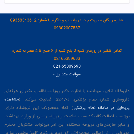
مشاوره رایگان بصورت چت در واتساپ و تلگرام با شماره 09358343612-
09302007587
تماس تلفنی در روزهای شنبه تا پنج شنبه از 8 صبح تا 4 عصر به شماره
02165389693
021-65389693
سوالات متداول
-
داروخانه آنلاین مهتاطب با نظارت دکتر رویا میرنظامی، دکترای حرفه‌ای
داروسازی شماره نظام پزشکی: د-3247، فعالیت می‌کند. (
مشاهده
پروفایل در سامانه نظام پزشکی
). تمام محصولات این فروشگاه دارای
برچسب اصالت کالا، کد سیب سلامت و پروانه رسمی از وزارت بهداشت
و سایر سازمان‌های مربوطه هستند؛ این امر می‌تواند مشتریان محترم
مهتاطب را از اصالت محصولاتی که تهیه می‌کنند کاملاً مطمئن سازد.