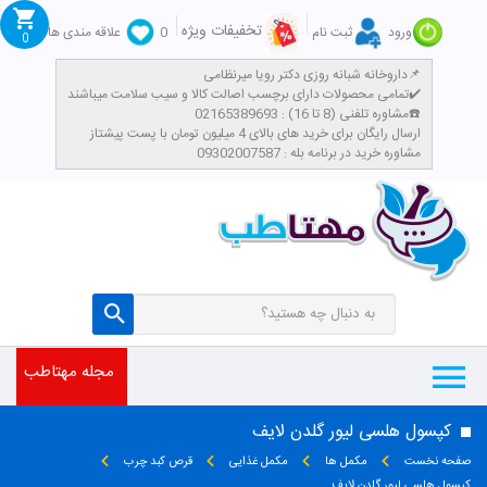
تخفیفات ویژه
ورود
ثبت نام
0
علاقه مندی ها
0
داروخانه شبانه روزی دکتر رویا میرنظامی📌
تمامی محصولات دارای برچسب اصالت کالا و سیب سلامت میباشند✔️
مشاوره تلفنی (8 تا 16) : 02165389693☎️
​ارسال رایگان برای خرید های بالای 4 میلیون تومان با پست پیشتاز
مشاوره خرید در برنامه بله : 09302007587
مجله مهتاطب
کپسول هلسی لیور گلدن لایف
صفحه نخست
مکمل ها
مکمل غذایی
قرص کبد چرب
کپسول هلسی لیور گلدن لایف