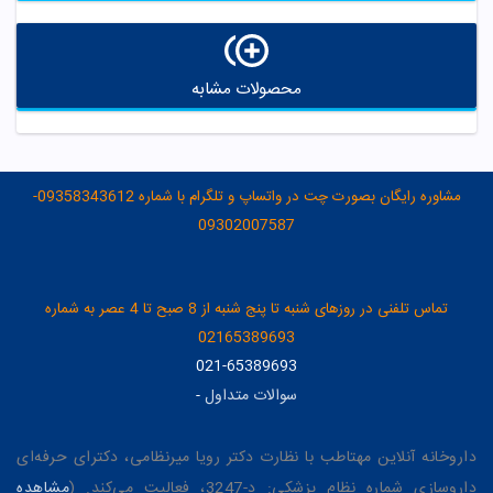
محصولات مشابه
مشاوره رایگان بصورت چت در واتساپ و تلگرام با شماره 09358343612-
09302007587
تماس تلفنی در روزهای شنبه تا پنج شنبه از 8 صبح تا 4 عصر به شماره
02165389693
021-65389693
سوالات متداول
-
داروخانه آنلاین مهتاطب با نظارت دکتر رویا میرنظامی، دکترای حرفه‌ای
داروسازی شماره نظام پزشکی: د-3247، فعالیت می‌کند. (
مشاهده