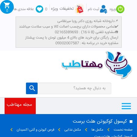
تخفیفات ویژه
ورود
ثبت نام
0
علاقه مندی ها
0
داروخانه شبانه روزی دکتر رویا میرنظامی📌
تمامی محصولات دارای برچسب اصالت کالا و سیب سلامت میباشند✔️
مشاوره تلفنی (8 تا 16) : 02165389693☎️
​ارسال رایگان برای خرید های بالای 4 میلیون تومان با پست پیشتاز
مشاوره خرید در برنامه بله : 09302007587
مجله مهتاطب
کپسول کوکیوتن هلث برست
صفحه نخست
مکمل ها
مکمل غذایی
قرص کیوتن و آنتی اکسیدان
کپسول کوکیوتن هلث برست