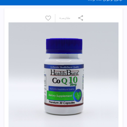
مقایسـه