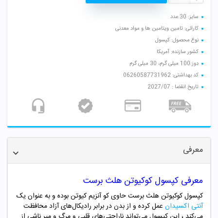
سایز: 30 عدد
کارائی: تامین ویتامین ها و مواد معدنی
نوع محصول: کپسول
کشور سازنده: آمریکا
دوز:100 میلی گرم، 30 میلی گرم
کد بهداشتی: 06260587731962
تاریخ انقضا : 2027/07
معرفی
معرفی کپسول کوکیوتن هلث برست
کپسول کوکیوتن هلث برست حاوی کو آنزیم کیوتن بوده و به عنوان یک
آنتی اکسیدان
عمل کرده و از بدن در برابر رادیکال‌های آزاد محافظت
می‌کند ، این کپسول می‌تواند ناراحتی‌های قلبی و مرگ و میر ناشی از