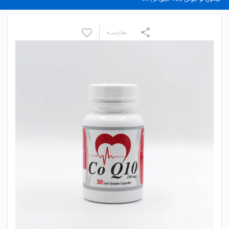
مقایسـه