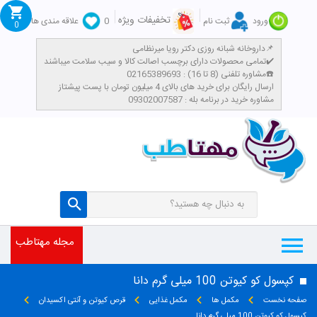
تخفیفات ویژه
ورود
ثبت نام
0
علاقه مندی ها
0
داروخانه شبانه روزی دکتر رویا میرنظامی📌
تمامی محصولات دارای برچسب اصالت کالا و سیب سلامت میباشند✔️
مشاوره تلفنی (8 تا 16) : 02165389693☎️
​ارسال رایگان برای خرید های بالای 4 میلیون تومان با پست پیشتاز
مشاوره خرید در برنامه بله : 09302007587
مجله مهتاطب
کپسول کو کیوتن 100 میلی گرم دانا
صفحه نخست
مکمل ها
مکمل غذایی
قرص کیوتن و آنتی اکسیدان
کپسول کو کیوتن 100 میلی گرم دانا