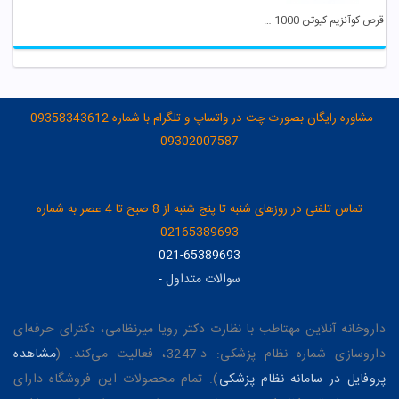
قرص کوآنزیم کیوتن 1000 میلی گرم او پی دی فارما
مشاوره رایگان بصورت چت در واتساپ و تلگرام با شماره 09358343612-
09302007587
تماس تلفنی در روزهای شنبه تا پنج شنبه از 8 صبح تا 4 عصر به شماره
02165389693
021-65389693
سوالات متداول
-
داروخانه آنلاین مهتاطب با نظارت دکتر رویا میرنظامی، دکترای حرفه‌ای
داروسازی شماره نظام پزشکی: د-3247، فعالیت می‌کند. (
مشاهده
پروفایل در سامانه نظام پزشکی
). تمام محصولات این فروشگاه دارای