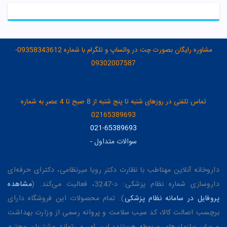
لیست علاقه مندی ها
مشاوره رایگان بصورت چت در واتساپ و تلگرام با شماره 09358343612-
09302007587
تماس تلفنی در روزهای شنبه تا پنج شنبه از 8 صبح تا 4 عصر به شماره
02165389693
021-65389693
سوالات متداول
-
داروخانه آنلاین مهتاطب با نظارت دکتر رویا میرنظامی، دکترای حرفه‌ای
داروسازی شماره نظام پزشکی: د-3247، فعالیت می‌کند. (
مشاهده
پروفایل در سامانه نظام پزشکی
). تمام محصولات این فروشگاه دارای
برچسب اصالت کالا، کد سیب سلامت و پروانه رسمی از وزارت بهداشت