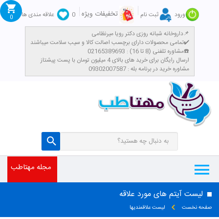
تخفیفات ویژه
ورود
ثبت نام
0
علاقه مندی ها
0
داروخانه شبانه روزی دکتر رویا میرنظامی📌
تمامی محصولات دارای برچسب اصالت کالا و سیب سلامت میباشند✔️
مشاوره تلفنی (8 تا 16) : 02165389693☎️
​ارسال رایگان برای خرید های بالای 4 میلیون تومان با پست پیشتاز
مشاوره خرید در برنامه بله : 09302007587
مجله مهتاطب
لیست آیتم های مورد علاقه
صفحه نخست
لیست علاقمندیها