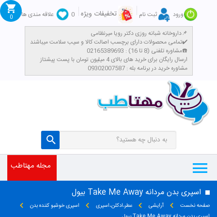
تخفیفات ویژه
ورود
ثبت نام
0
علاقه مندی ها
0
داروخانه شبانه روزی دکتر رویا میرنظامی📌
تمامی محصولات دارای برچسب اصالت کالا و سیب سلامت میباشند✔️
مشاوره تلفنی (8 تا 16) : 02165389693☎️
​ارسال رایگان برای خرید های بالای 4 میلیون تومان با پست پیشتاز
مشاوره خرید در برنامه بله : 09302007587
مجله مهتاطب
اسپری بدن مردانه Take Me Away بیول
صفحه نخست
آرایشی
عطر،ادکلن،اسپری
اسپری خوشبو کننده بدن
اسپری بدن مردانه Take Me Away بیول