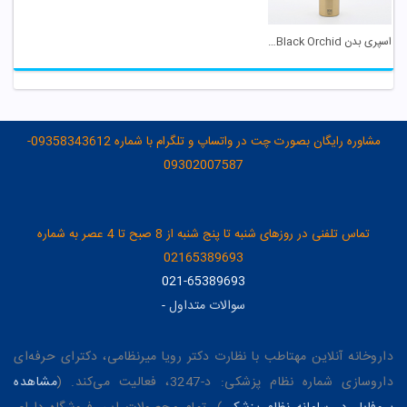
اسپری بدن Tom Ford Black Orchid بادی کر
مشاوره رایگان بصورت چت در واتساپ و تلگرام با شماره 09358343612-
09302007587
تماس تلفنی در روزهای شنبه تا پنج شنبه از 8 صبح تا 4 عصر به شماره
02165389693
021-65389693
سوالات متداول
-
داروخانه آنلاین مهتاطب با نظارت دکتر رویا میرنظامی، دکترای حرفه‌ای
داروسازی شماره نظام پزشکی: د-3247، فعالیت می‌کند. (
مشاهده