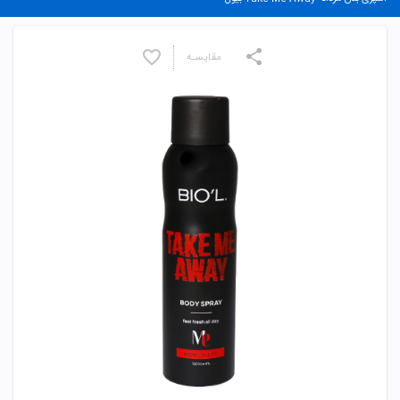
مقایسـه