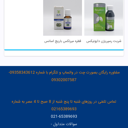
شربت رسپریژن دایونیکس
قطره میرتکس باریج اسانس
مشاوره رایگان بصورت چت در واتساپ و تلگرام با شماره 09358343612-
09302007587
تماس تلفنی در روزهای شنبه تا پنج شنبه از 8 صبح تا 4 عصر به شماره
02165389693
021-65389693
سوالات متداول
-