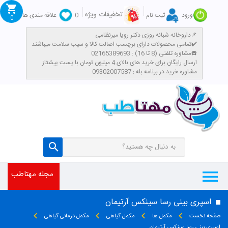
تخفیفات ویژه
ورود
ثبت نام
0
علاقه مندی ها
0
داروخانه شبانه روزی دکتر رویا میرنظامی📌
تمامی محصولات دارای برچسب اصالت کالا و سیب سلامت میباشند✔️
مشاوره تلفنی (8 تا 16) : 02165389693☎️
​ارسال رایگان برای خرید های بالای 4 میلیون تومان با پست پیشتاز
مشاوره خرید در برنامه بله : 09302007587
مجله مهتاطب
اسپری بینی رسا سینکس آرتیمان
صفحه نخست
مکمل ها
مکمل گیاهی
مکمل درمانی گیاهی
اسپری بینی رسا سینکس آرتیمان