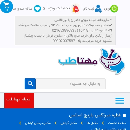
تخفیفات ویژه
ورود
ثبت نام
0
علاقه مندی ها
0
داروخانه شبانه روزی دکتر رویا میرنظامی📌
تمامی محصولات دارای برچسب اصالت کالا و سیب سلامت میباشند✔️
مشاوره تلفنی (8 تا 16) : 02165389693☎️
​ارسال رایگان برای خرید های بالای 4 میلیون تومان با پست پیشتاز
مشاوره خرید در برنامه بله : 09302007587
مجله مهتاطب
قطره میرتکس باریج اسانس
صفحه نخست
مکمل ها
مکمل گیاهی
مکمل درمانی گیاهی
قطره میرتکس باریج اسانس