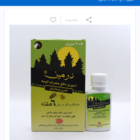
مقایسـه