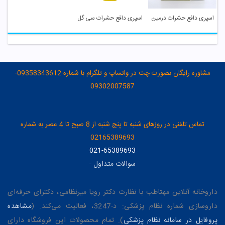
اسپری دافع حشرات درمین
اسپری دافع حشرات سی گل
مشاوره رایگان بصورت چت در واتساپ و تلگرام با شماره 09358343612-
09302007587
تماس تلفنی در روزهای شنبه تا پنج شنبه از 8 صبح تا 4 عصر به شماره
02165389693
021-65389693
سوالات متداول
-
داروخانه آنلاین مهتاطب با نظارت دکتر رویا میرنظامی، دکترای حرفه‌ای
داروسازی شماره نظام پزشکی: د-3247، فعالیت می‌کند. (
مشاهده
پروفایل در سامانه نظام پزشکی
). تمام محصولات این فروشگاه دارای