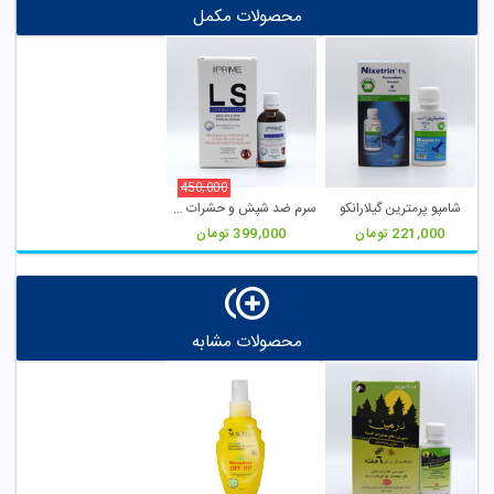
محصولات مکمل
450,000
شامپو پرمترین گیلارانکو
سرم ضد شپش و حشرات LS پریم
221,000
تومان
399,000
تومان
محصولات مشابه