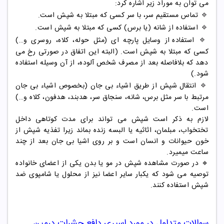
می توان به موراد زیر اشاره کرد:
🔹
تماس مستقیم سر، با سر کسی که مبتلا به شپش است.
🔹
استفاده از شانه (یا برس) کسی که مبتلا به شپش است.
🔹
استفاده از وسایل پارچه ای (مثل حوله، کلاه، روسری و…)
کسی که مبتلا به شپش است. (البته این اتفاق در صورتی رخ می
دهد که بلافاصله بعد از مصرف شخص آلوده، از آن وسیله استفاده
شود.)
🔹
انتقال شپش از طریق اشیاء بی جان (بخصوص اشیاء بی جان
مرتبط با سر مثل برس، شانه، سنجاق سر، هدبند، هدفون، کلاه و…)
است.
لازم به ذکر است شپش می تواند برای مدت کوتاهی داخل
تختخواب، مبلمان، اثاثیه یا البسه زنده بماند زیرا تفذیه شپش از
خون حیوانات و انسان است و بر روی اشیا بی جان بعد از چند
ساعت میمیرد.
🔹 در صورت مشاهده شپش در مو یا بدن یکی از اعضای خانواده
توصیه می شود که یکبار سایر اعضا نیز از محلول یا شامپوی ضد
شپش استفاده کنند.
سوالات متداول در مورد
اسپری دافع حشرات درمین