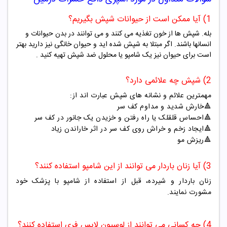
1) آیا ممکن است از حیوانات شپش بگیریم؟
بله. شپش ها از خون تغذیه می کنند و می توانند در بدن حیوانات و
انسانها باشند. اگر مبتلا به شپش شده اید و حیوان خانگی نیز دارید بهتر
است برای حیوان نیز یک شامپو یا محلول ضد شپش تهیه کنید .
2) شپش چه علائمی دارد؟
مهمترین علائم و نشانه های شپش عبارت اند از:
🔺خارش شدید و مداوم کف سر
🔺
احساس قلقلک یا راه رفتن و خزیدن یک جانور در کف سر
🔺
ایجاد زخم و خراش روی کف سر در اثر خاراندن زیاد
🔺
ریزش مو
3) آیا زنان باردار می توانند از این شامپو استفاده کنند؟
زنان باردار و شیرده، قبل از استفاده از شامپو با پزشک خود
مشورت نمایند.
4) چه کسانی می توانند از لوسیون لایس فری استفاده کنند؟