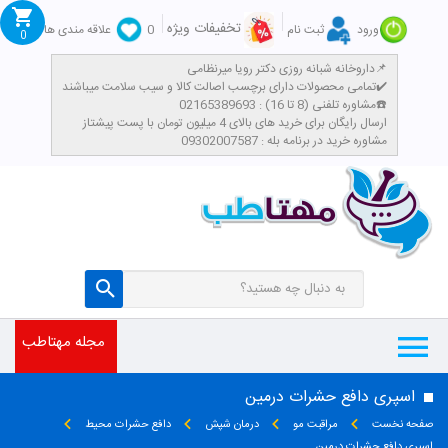
تخفیفات ویژه
ورود
ثبت نام
0
علاقه مندی ها
0
داروخانه شبانه روزی دکتر رویا میرنظامی📌
تمامی محصولات دارای برچسب اصالت کالا و سیب سلامت میباشند✔️
مشاوره تلفنی (8 تا 16) : 02165389693☎️
​ارسال رایگان برای خرید های بالای 4 میلیون تومان با پست پیشتاز
مشاوره خرید در برنامه بله : 09302007587
مجله مهتاطب
اسپری دافع حشرات درمین
صفحه نخست
مراقبت مو
درمان شپش
دافع حشرات محیط
اسپری دافع حشرات درمین