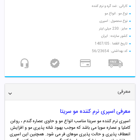
کارائی : ضد گره و نرم کننده
نوع مو : انواع مو
نوع محصول : اسپری
سایز : 230 میلی لیتر
کشور سازنده : ایران
تاریخ انقضا : 1407/05
کد بهداشتی : 56/23654
معرفی
معرفی
اسپری نرم کننده مو سریتا
اسپری نرم کننده مو سریتا مناسب انواع مو و حاوی عصاره گندم ، روغن
کاملیا و عصاره سویا می باشد که موجب بهبود شانه پذیری مو و افزایش
انعطاف پذیری و حالت پذیری موهای فر می شود. همچنین این اسپری