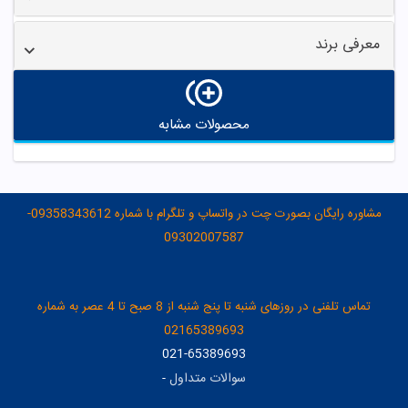
معرفی برند
محصولات مشابه
مشاوره رایگان بصورت چت در واتساپ و تلگرام با شماره 09358343612-
09302007587
تماس تلفنی در روزهای شنبه تا پنج شنبه از 8 صبح تا 4 عصر به شماره
02165389693
021-65389693
سوالات متداول
-