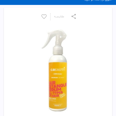
مقایسـه