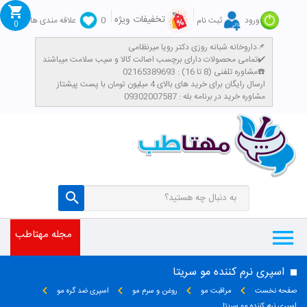
تخفیفات ویژه
ورود
ثبت نام
0
علاقه مندی ها
0
داروخانه شبانه روزی دکتر رویا میرنظامی📌
تمامی محصولات دارای برچسب اصالت کالا و سیب سلامت میباشند✔️
مشاوره تلفنی (8 تا 16) : 02165389693☎️
​ارسال رایگان برای خرید های بالای 4 میلیون تومان با پست پیشتاز
مشاوره خرید در برنامه بله : 09302007587
مجله مهتاطب
اسپری نرم کننده مو سریتا
صفحه نخست
مراقبت مو
روغن و سرم مو
اسپری ضد گره مو
اسپری نرم کننده مو سریتا