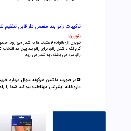
ترکیبات
زانو بند مفصل دار قابل تنظیم نئوپرنی 009
نئوپرن:
نئوپرن از خانواده لاستیک ها به شمار می رود. معم
گرم نگه داشتن زانو، برای زانو بند پین مد انتخاب 
زانو درد می باشند، به شمار می رود.
☎️در صورت داشتن هرگونه سوال درباره خرید و مشاوره می تو
داروخانه اینترنتی مهتاطب بتوانند شما را راه