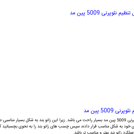
 نئوپرنی 5009 پین مد
 5009 پین مد
معمولا استفاده از زانو بند مفصل دار قابل تنظیم نئوپرنی 5009 پین مد بسیار راحت می باشد. زیرا این زان
ی زانوی خود به شکل مناسب قرار داده، سپس چسب های زانو بند را به نحوی بچسبانید ک
کرد زانو بند بهتر و مناسب تر باشد.