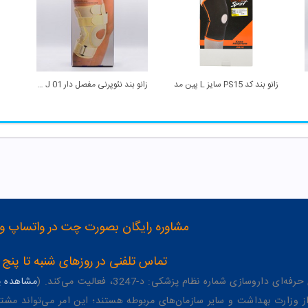
تینور
زانو بند کد PS15 سایز L پین مد
زانو بند نئوپرنی مفصل دار J 01 سایز XXXL تینور
مشاوره رایگان بصورت چت در واتساپ و تلگرام با شماره 12
تماس تلفنی در روزهای شنبه تا پنج شنبه از 8 صبح تا 4 عصر به شمار
وسازی شماره نظام پزشکی: د-3247، فعالیت می‌کند. (
مشاهده پر
وزارت بهداشت و سایر سازمان‌های مربوطه هستند؛ این امر می‌تواند مشتر