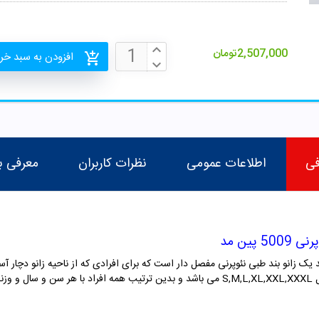
2,507,000
تومان
افزودن به سبد خر
فی
اطلاعات عمومی
نظرات کاربران
معرفی ب
پین مد
نئوپرنی مفصل دار است که
برای افرادی که از ناحیه زانو دچار
باشد. زانوبند نئوپرنی پین مد دارای سایز بندی شامل S,M,L,XL,XXL,XXXL می باشد و بدین ترتیب ه