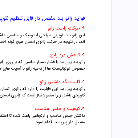
فواید
زانو بند مفصل دار قابل تنظیم نئوپرنی 5009 پ
📌
حرکت راحت زانو:
این زانو بند نئوپرنی طراحی آناتومیک و مناسبی داش
اند، در نتیجه در حرکت زانوی انسان هیچ گونه اختل
📌
کاهش درد زانو:
زانو بند پین مد با فشار بسیار مناسبی که بر روی زا
خصوص فوتبالیست ها از ناحیه زانو با آسیب های مخت
📌
ثابت نگه داشتن زانو:
زانو بند پین مد این قابلیت را دارد که زانوی انس
کاربردی باشد. زیرا معمولا نیاز است که زانوی ان
📌
کیفیت و جنس مناسب:
داشتن جنس مناسب و ارتجاعی باعث شده تا استفاده 
مفصل دار پین مد اقدام نمود.