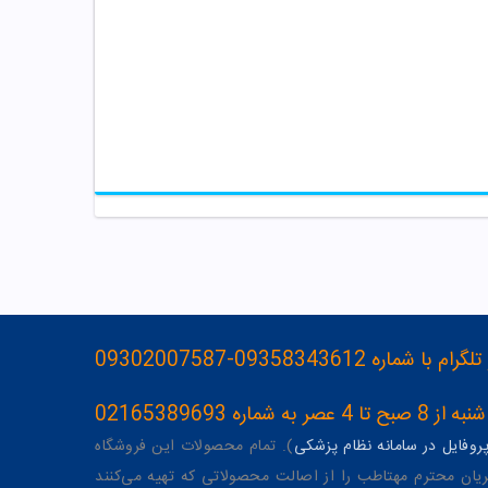
093583436-09302007587
ه 02165389693
وفایل در سامانه نظام پزشکی
). تمام محصولات این فروشگاه
یان محترم مهتاطب را از اصالت محصولاتی که تهیه می‌کنند