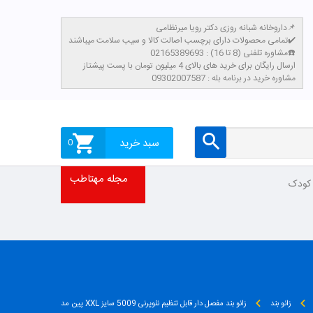
داروخانه شبانه روزی دکتر رویا میرنظامی📌
تمامی محصولات دارای برچسب اصالت کالا و سیب سلامت میباشند✔️
مشاوره تلفنی (8 تا 16) : 02165389693☎️
​ارسال رایگان برای خرید های بالای 4 میلیون تومان با پست پیشتاز
مشاوره خرید در برنامه بله : 09302007587
سبد خرید
0
مجله مهتاطب
 کودک
زانو بند
زانو بند مفصل دار قابل تنظیم نئوپرنی 5009 سایز XXL پین مد