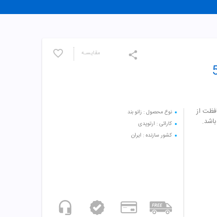
مقایسـه
ی 5009
ن مد مناسب محافظت از
نوع محصول : زانو بند
باشد.
کارائی : ارتوپدی
کشور سازنده : ایران