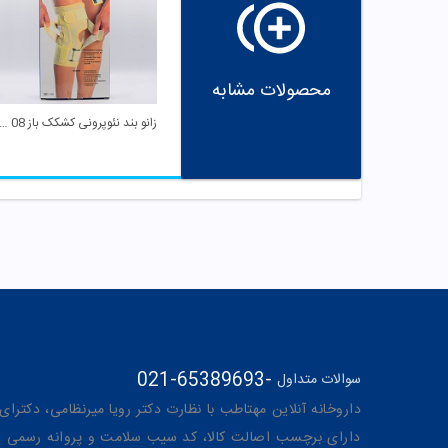
محصولات مشابه
زانو بند نئوپرونی کشکک باز J 08 سایز M راست 
021-65389693
-
سوالات متداول
داروخانه آنلاین مهتاطب با نظارت دکتر رویا میرنظامی، دکترای حرفه‌ای دار
دارای برچسب اصالت کالا، کد سیب سلامت و پروانه رسمی از 