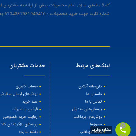
کاملاً مطمئن سازد. تمام محصولات پیش از ارائه به مشتریان 
شماره کارت جهت خرید محصولات : 6104337531945416 به نام رویا میرنظامی
لینک‌های مرتبط
خدمات مشتریان
داروخانه آنلاین
حساب کاربری
داستان ما
روش‌های ارسال سفارش
تماس با ما
سبد خرید
پرسش‌های متداول
قوانین و مقررات
روش‌های پرداخت
رعایت حریم خصوصی
مجوزها
رویه‌های بازگرداندن کالا
مشاوه وخرید
مجله مهتاطب
نقشه سایت