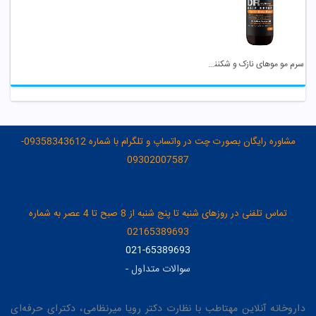
سرم مو موهای نازک و شکننده ساین اسکین
مشاوره رایگان بصورت چت در واتساپ و تلگرام با شماره 09358343612-
09302007587
تماس تلفنی در روزهای شنبه تا پنج شنبه از 8 صبح تا 4 عصر به شماره
02165389693
021-65389693
سوالات متداول
-
داروخانه آنلاین مهتاطب با نظارت دکتر رویا میرنظامی، دکترای حرفه‌ای