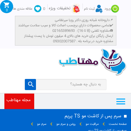
تخفیفات ویژه
ورود
ثبت نام
0
علاقه مندی ها
0
داروخانه شبانه روزی دکتر رویا میرنظامی📌
تمامی محصولات دارای برچسب اصالت کالا و سیب سلامت میباشند✔️
مشاوره تلفنی (8 تا 16) : 02165389693☎️
​ارسال رایگان برای خرید های بالای 4 میلیون تومان با پست پیشتاز
مشاوره خرید در برنامه بله : 09302007587
مجله مهتاطب
سرم پس از کاشت مو TS پریم
صفحه نخست
مراقبت مو
روغن و سرم مو
سرم مو
سرم پس از کاشت مو TS پریم