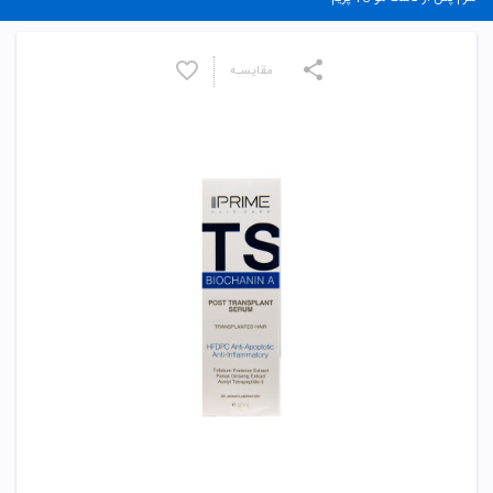
مقایسـه