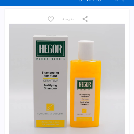
مقایسـه