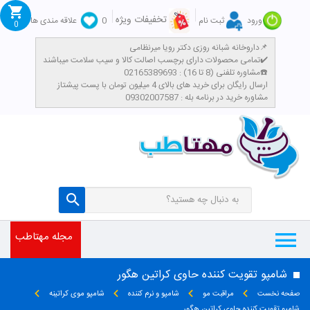
تخفیفات ویژه
ورود
ثبت نام
0
علاقه مندی ها
0
داروخانه شبانه روزی دکتر رویا میرنظامی📌
تمامی محصولات دارای برچسب اصالت کالا و سیب سلامت میباشند✔️
مشاوره تلفنی (8 تا 16) : 02165389693☎️
​ارسال رایگان برای خرید های بالای 4 میلیون تومان با پست پیشتاز
مشاوره خرید در برنامه بله : 09302007587
مجله مهتاطب
شامپو تقویت کننده حاوی کراتین هگور
صفحه نخست
مراقبت مو
شامپو و نرم کننده
شامپو موی کراتینه
شامپو تقویت کننده حاوی کراتین هگور