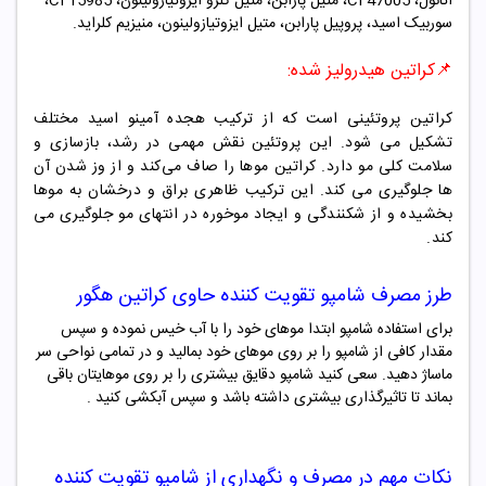
اتانول،
CI 47005
، متیل پارابن، متیل کلرو ایزوتیازولینون،
CI 15985
،
سوربیک اسید، پروپیل پارابن، متیل ایزوتیازولینون، منیزیم کلراید
.
📌کراتین هیدرولیز شده
:
کراتین پروتئینی است که از ترکیب هجده آمینو اسید مختلف
تشکیل می شود. این پروتئین نقش مهمی در رشد، بازسازی و
سلامت کلی مو دارد. کراتین موها را صاف می‌کند و از وز شدن آن
ها جلوگیری می کند. این ترکیب ظاهری براق و درخشان به موها
بخشیده و از شکنندگی و ایجاد موخوره در انتهای مو جلوگیری می
کند
.
طرز مصرف شامپو
تقویت کننده حاوی کراتین هگور
برای استفاده شامپو ابتدا موهای خود را با آب خیس نموده و سپس
مقدار کافی از شامپو را بر روی موهای خود بمالید و در تمامی نواحی سر
ماساژ دهید. سعی کنید شامپو دقایق بیشتری را بر روی موهایتان باقی
بماند تا تاثیرگذاری بیشتری داشته باشد و سپس آبکشی کنید .
نکات مهم در مصرف و نگهداری از شامپو
تقویت کننده