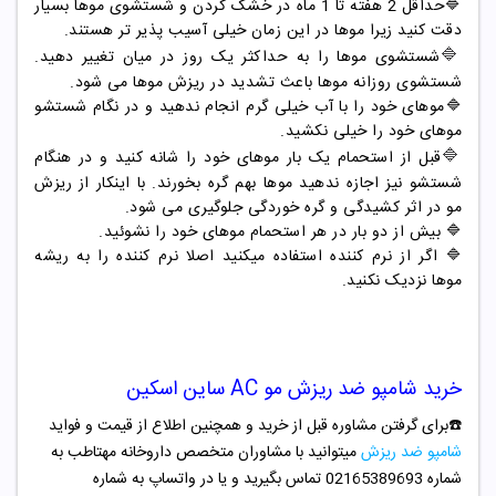
🔷حداقل 2 هفته تا 1 ماه در خشک کردن و شستشوی موها بسیار
دقت کنید زیرا موها در این زمان خیلی آسیب پذیر تر هستند.
🔷
شستشوی موها را به حداکثر یک روز در میان تغییر دهید.
شستشوی روزانه موها باعث تشدید در ریزش موها می شود.
🔷موهای خود را با آب خیلی گرم انجام ندهید و در نگام شستشو
موهای خود را خیلی نکشید.
🔷
قبل از استحمام یک بار موهای خود را شانه کنید و در هنگام
شستشو نیز اجازه ندهید موها بهم گره بخورند. با اینکار از ریزش
مو در اثر کشیدگی و گره خوردگی جلوگیری می شود.
🔷 بیش از دو بار در هر استحمام موهای خود را نشوئید.
🔷 اگر از نرم کننده استفاده میکنید اصلا نرم کننده را به ریشه
موها نزدیک نکنید.
خرید
شامپو ضد ریزش مو AC ساین اسکین
☎️برای گرفتن مشاوره قبل از خرید و همچنین اطلاع از قیمت و فواید
شامپو ضد ریزش
میتوانید با مشاوران متخصص داروخانه مهتاطب به
شماره 02165389693 تماس بگیرید و یا در واتساپ به شماره