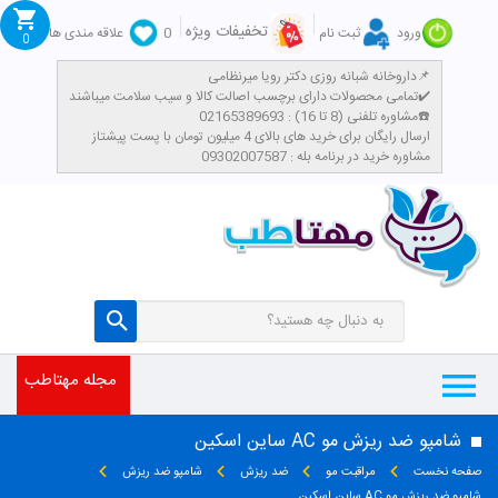
تخفیفات ویژه
ورود
ثبت نام
0
علاقه مندی ها
0
داروخانه شبانه روزی دکتر رویا میرنظامی📌
تمامی محصولات دارای برچسب اصالت کالا و سیب سلامت میباشند✔️
مشاوره تلفنی (8 تا 16) : 02165389693☎️
​ارسال رایگان برای خرید های بالای 4 میلیون تومان با پست پیشتاز
مشاوره خرید در برنامه بله : 09302007587
مجله مهتاطب
شامپو ضد ریزش مو AC ساین اسکین
صفحه نخست
مراقبت مو
ضد ریزش
شامپو ضد ریزش
شامپو ضد ریزش مو AC ساین اسکین