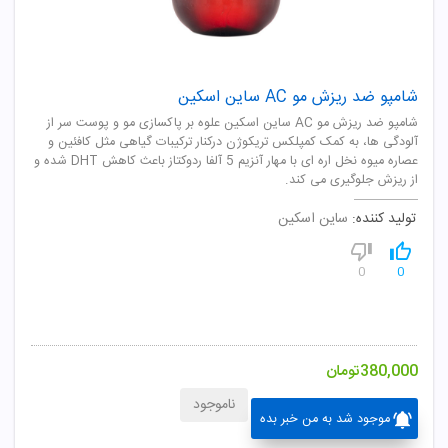
شامپو ضد ریزش مو AC ساین اسکین
شامپو ضد ریزش مو AC ساین اسکین علوه بر پاکسازی مو و پوست سر از
آلودگی ها، به کمک کمپلکس تریکوژن درکنار ترکیبات گیاهی مثل کافئین و
عصاره میوه نخل اره ای با مهار آنزیم 5 آلفا ردوکتاز باعث کاهش DHT شده و
از ریزش جلوگیری می کند.
تولید کننده:
ساین اسکین
0
0
380,000
تومان
ناموجود
موجود شد به من خبر بده