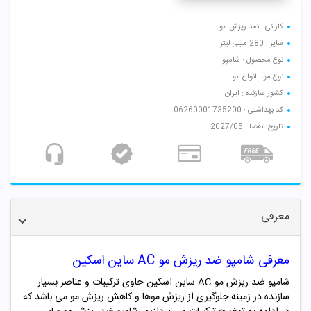
کارائی : ضد ریزش مو
سایز : 280 میلی لیتر
نوع محصول : شامپو
نوع مو : انواع مو
کشور سازنده : ایران
کد بهداشتی : 06260001735200
تاریخ انقضا : 2027/05
معرفی
معرفی شامپو ضد ریزش مو AC ساین اسکین
شامپو ضد ریزش مو AC ساین اسکین حاوی ترکیبات و عناصر بسیار
سازنده در زمینه جلوگیری از ریزش موها و کاهش ریزش مو می باشد که