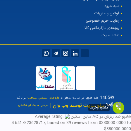
سبد خرید
قوانین و مقررات
رعایت حریم خصوصی
رویه‌های بازگرداندن کالا
نقشه سایت
©1405
کلیه حقوق این سایت متعلق به
داروخانه اینترنتی مهتاطب
می‌باشد
سئو سایت توسط وب وان |
طراحی سایت فروشگاهی
مشاوه وخرید
شامپو ضد ریزش مو AC ساین اسکین
Average rating:
4.6417823628717
, based on
89
reviews
from $
380000.0000
to
$
380000.0000