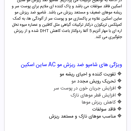
در ادامه به توضیح ترکیبات می پردازیم. شامپو ضد ریزش مو
ساین
اسکین
فاقد سولفات می باشد و پاک کننده ای ملایم برای پوست سر و
ریشه موهای ضعیف و مستعد ریزش می باشد. شامپو ضد ریزش مو
ساین اسکین علاوه بر پاکسازی مو و پوست سر از آلودگی ها، به کمک
کمپلکس تریکوژن درکنار ترکیبات گیاهی مثل کافئین و عصاره میوه نخل
اره ای با مهار آنزیم 5 آلفا ردوکتاز باعث کاهش DHT شده و از ریزش
جلوگیری می کند.
ویژگی های
شامپو ضد ریزش مو AC ساین اسکین
🔷
تقویت کننده و احیای ریشه مو
🔷
تحریک رویش مجدد
مو
🔷
افزایش جریان خون در پوست سر
🔷
افزایش قطر موهای نازک
🔷
کاهش ریزش موها
🔷 فاقد سولفات
🔷 مناسب موهای نازک و مستعد ریزش