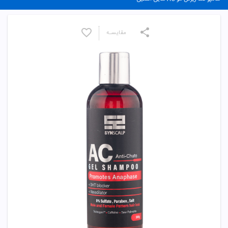
مقایسـه