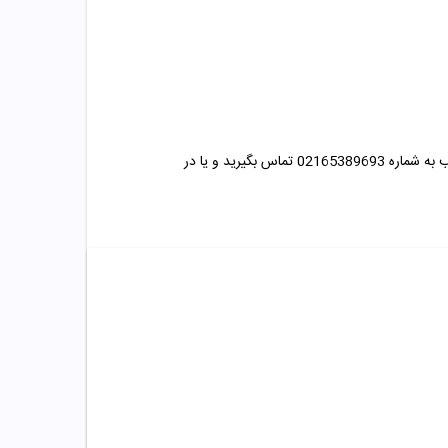
میتوانید با مشاوران متخصص داروخانه مهتاطب به شماره 02165389693 تماس بگیرید و یا در