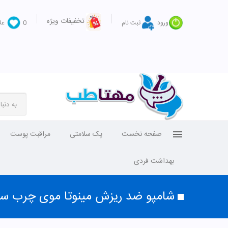
تخفیفات ویژه
ورود
ثبت نام
0
عل
صفحه نخست
پک سلامتی
مراقبت پوست
بهداشت فردی
شامپو ضد ریزش مینوتا موی چرب سر