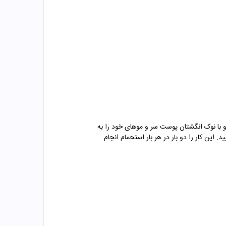
و سریتا را کف دست ریخته و موها را با آن آغشته کنید. حدود 2 تا 3 دقیقه به آرامی و با نوک انگشتان پوست سر و موهای خود را به
ین کار را دو بار در هر بار استحمام انجام