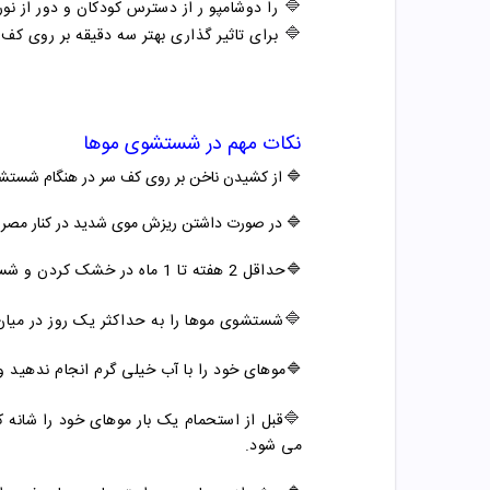
🔷
را دو
شامپو
ر از دسترس کودکان و دور از نو
🔷
برای تاثیر گذاری بهتر سه دقیقه بر روی کف س
نکات مهم در شستشوی موها
🔷 از کشیدن ناخن بر روی کف سر در هنگام شستشو
🔷 در صورت داشتن ریزش موی شدید در کنار مصرف 
🔷حداقل 2 هفته تا 1 ماه در خشک کردن و شستشوی موها بسیار دقت کنید زیرا موها در این زمان خیلی آسیب پذیر تر هستند.
🔷
شستشوی موها را به حداکثر یک روز در میا
🔷موهای خود را با آب خیلی گرم انجام ندهید 
🔷
قبل از استحمام یک بار موهای خود را شانه ک
می شود.