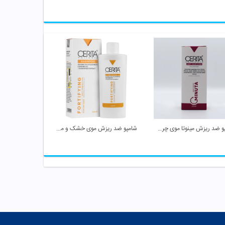
شامپو ضد ریزش مینوتا موی چرب سریتا
شامپو ضد ریزش موی خشک و معمولی سریتا