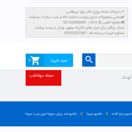
داروخانه شبانه روزی دکتر رویا میرنظامی📌
تمامی محصولات دارای برچسب اصالت کالا و سیب سلامت میباشند✔️
مشاوره تلفنی (8 تا 16) : 02165389693☎️
​ارسال رایگان برای خرید های بالای 4 میلیون تومان با پست پیشتاز
مشاوره خرید در برنامه بله : 09302007587
سبد خرید
0
مجله مهتاطب
 کودک
مپو و نرم کننده
شامپو سریتا
شامپو ضد ریزش مینوتا موی چرب سریتا