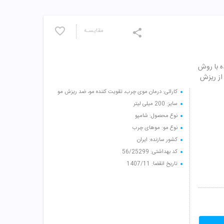
مقایسـه
ه با روش
از ریزش
کارائی: درمان موی چرب، تقویت کننده مو، ضد ریزش مو
سایز: 200 میلی لیتر
نوع محصول: شامپو
نوع مو: موهای چرب
کشور سازنده: ایران
کد بهداشتی: 56/25299
تاریخ انقضا: 1407/11