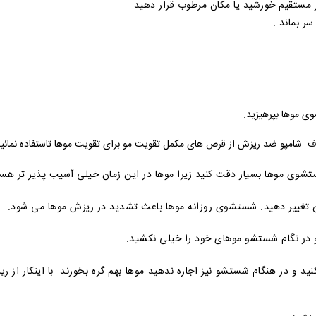
ر از دسترس کودکان و دور از نور مستقیم خو
برای تاثی
🔷 از کشیدن ناخن
 در صورت داشتن ریزش موی شدید در کنار مصرف شامپو ضد ریزش از قرص های مک
شستشوی موها را به حداکثر یک روز در میان تغییر دهید. شستشوی روزان
🔷موهای خود را با آب خیلی گرم انجام ندهی
د و در هنگام شستشو نیز اجازه ندهید موها بهم گره بخورند. با اینکار از ر