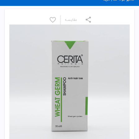
مقایسـه