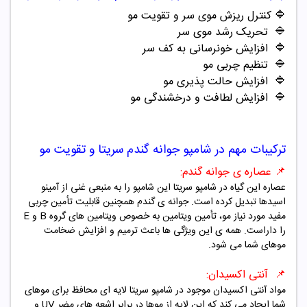
🔷
کنترل ریزش موی سر و تقویت مو
🔷
تحریک رشد موی سر
🔷
افزایش خونرسانی به کف سر
🔷
تنظیم چربی مو
🔷
افزایش حالت پذیری مو
🔷
افزایش لطافت و درخشندگی مو
ترکیبات مهم در شامپو جوانه گندم سریتا و تقویت مو
📌
عصاره ی جوانه گندم:
عصاره این گیاه در شامپو سریتا این شامپو را به منبعی غنی از آمینو
اسیدها تبدیل کرده است. جوانه ی گندم همچنین قابلیت تأمین چربی
مفید مورد نیاز مو، تأمین ویتامین به خصوص ویتامین های گروه B و E
را داراست. همه ی این ویژگی ها باعث ترمیم و افزایش ضخامت
موهای شما می شود.
📌
آنتی اکسیدان:
مواد آنتی اکسیدان
موجود در شامپو سریتا لایه ای محافظ برای موهای
شما ایجاد می کند که این لایه از موها در برابر اشعه های مضر UV و