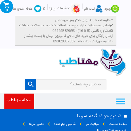
تخفیفات ویژه
ورود
ثبت نام
0
علاقه مندی ها
0
داروخانه شبانه روزی دکتر رویا میرنظامی📌
تمامی محصولات دارای برچسب اصالت کالا و سیب سلامت میباشند✔️
مشاوره تلفنی (8 تا 16) : 02165389693☎️
​ارسال رایگان برای خرید های بالای 4 میلیون تومان با پست پیشتاز
مشاوره خرید در برنامه بله : 09302007587
مجله مهتاطب
شامپو جوانه گندم سریتا
صفحه نخست
مراقبت مو
شامپو و نرم کننده
شامپو سریتا
شامپو جوانه گندم سریتا