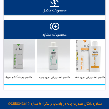
محصولات مکمل
محصولات مشابه
شامپو ضد ریزش موی خشک و معمولی سریتا
شامپو ضد ریزش موی چرب سریتا
شامپو جوانه گندم سریتا
مشاوره رایگان بصورت چت در واتساپ و تلگرام با شماره 09358343612-