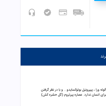
رند
ئه ورا ، پیپرونیل بوتوکسایدو... و با در نظر گرفتن
ی باشد. شامپو لایس فری سریتا ضرری برای انسان ندارد. عصاره پیرتروم (گل حشره کش)