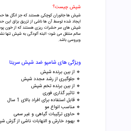
شپش چیست؟
شپش ها جانوران کوچکی هستند که جز انگل ها حسا
ایجاد شده توسط آن ها ناشی از تزریق بزاق این 
شپش های سر حشرات ریزی هستند که از خون پوست سر
سالم منتقل می شود؛ البته آلودگی به شپش تنها نش
ویروسی باشد.
ویژگی های شامپو
ضد شپش سریتا
🔹 از بین برنده شپش
🔹 جلوگیری از رشد مجدد شپش
🔹 از بین برنده تخم شپش
🔹 تاثیر گذاری فوری
🔹 قابل استفاده برای افراد بالای 1 سال
🔹 مناسب انواع مو
🔹 حاوی ترکیبات گیاهی و غیر سمی
🔹 بهبود خارش و التهابات ناشی از گزش ش