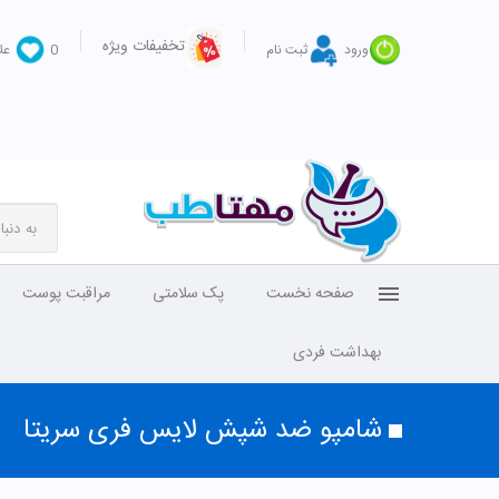
تخفیفات ویژه
ورود
ثبت نام
0
عل
صفحه نخست
پک سلامتی
مراقبت پوست
بهداشت فردی
شامپو ضد شپش لایس فری سریتا