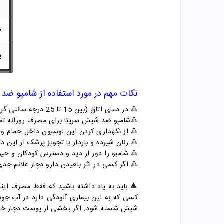
ش
ی
نکات مهم در مورد استفاده از
شامپو ضد 
🔺
در دمای اتاق (بین 15 تا 25 درجه سانتی گراد) و به دور از نور خورشید و رطوبت نگهداری شود.
🔺شامپو
ضد شپش سریتا برای مصرف روزانه تجو
🔺
از نگهداری کردن این لوسیون داخل حمام و
🔺
زنان شیرده و باردار با تجویز پزشک از این دا
🔺
شامپو را دور از دید و دسترس کودکان و حیو
🔺
اگر کسی در اثر بلعیدن دارو دچار علائم ج
🔺 با
ید به یاد داشته باشید که فقط مصرف این
کسی که به این بیماری آلودگی دارد در آب جوش
شپش شسته شود. اگر بخشی از پوست دچار خرا