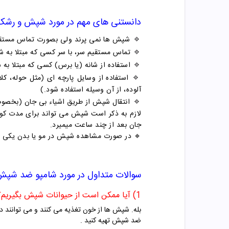
دانستنی های مهم در مورد شپش و رشک
🔹
شپش ها نمی پرند ولی بصورت تماس مستقیم ب
🔹
تماس مستقیم سر، با سر کسی که مبتلا به
🔹
استفاده از شانه (یا برس) کسی که مبتلا ب
🔹
استفاده از وسایل پارچه ای (مثل حوله، 
آلوده، از آن وسیله استفاده شود.)
🔹
انتقال شپش از طریق اشیاء بی جان (بخصوص
لازم به ذکر است شپش می تواند برای مدت کوتا
جان بعد از چند ساعت میمیرد.
🔹 در صورت مشاهده شپش در مو یا بدن یکی از 
سوالات متداول در مورد
شامپو ضد شپش 
1) آیا ممکن است از حیوانات شپش بگیریم؟
بله. شپش ها از خون تغذیه می کنند و می توانند در
ضد شپش تهیه کنید .