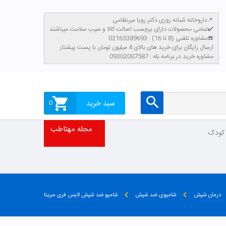
داروخانه شبانه روزی دکتر رویا میرنظامی📌
تمامی محصولات دارای برچسب اصالت کالا و سیب سلامت میباشند✔️
مشاوره تلفنی (8 تا 16) : 02165389693☎️
​ارسال رایگان برای خرید های بالای 4 میلیون تومان با پست پیشتاز
مشاوره خرید در برنامه بله : 09302007587
سبد خرید
0
مجله مهتاطب
 کودک
درمان شپش
شامپوی ضد شپش
شامپو ضد شپش لایس فری سریتا