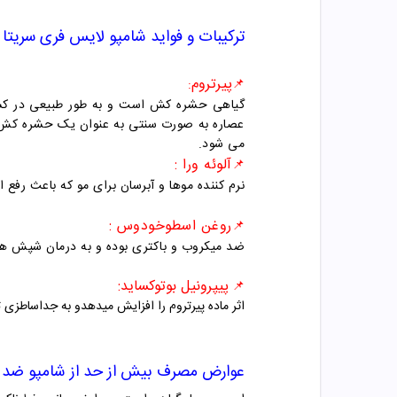
ترکیبات و فواید
شامپو لایس فری سریتا
پیرتروم
:
📌
گیاهی حشره کش است و به طور طبیعی در کشاور
عصاره به صورت سنتی به عنوان یک حشره کش ا
می شود.
آلوئه ورا :
📌
نرم کننده موها و آبرسان برای مو که باعث رف
روغن اسطوخودوس :
📌
ضد میکروب و باکتری بوده و به درمان شپش ها 
پ
یپرونیل بوتوکساید:
📌
اثر ماده پیرتروم را افزایش میدهدو به جداساطزی
عوارض مصرف بیش از حد از
شامپو ضد 