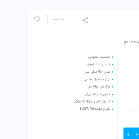
مقایسـه
ب به مو
جنسیت: عمومی
کارائی: ضد شپش
سایز: 95 میلی لیتر
نوع محصول: شامپو
نوع مو: انواع مو
کشور سازنده: ایران
کد بهداشتی: 665/41439
تاریخ انقضا:1407/08
ید