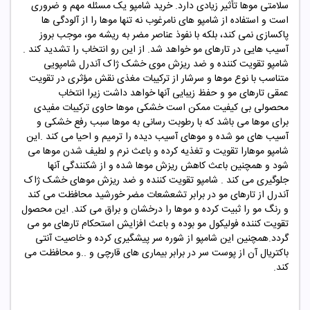
سلامتی موها تأثیر زیادی دارد.
خرید شامپو
یک مسئله مهم و ضروری
است و استفاده از شامپو های نامرغوب نه تنها موها را از آلودگی ها
پاکسازی نمی کند، بلکه با نفوذ عناصر مضر به ریشه مو، موجب بروز
آسیب هایی در تارهای مو خواهد شد. از این رو انتخاب را تشدید کند .
شامپو تقویت کننده و ضد ریزش موی خشک ژاک آندرل شامپویی
متناسب با نوع موها و سرشار از ترکیبات مغذی نقش مؤثری در تقویت
عمقی تارهای مو و حفظ زیبایی آنها خواهد داشت زیرا انتخاب
محصولی بی کیفیت ممکن است خشکی موها حاوی ترکیبات مفیدی
برای موها می باشد که با رطوبت رسانی به موها سبب رفع خشکی و
آسیب های مو شده و موهای آسیب دیده را ترمیم و احیا می کند .این
شامپو موهارا تقویت و تغذیه کرده و باعث نرم و لطیف شدن موها می
شود و همچنین باعث کاهش ریزش موها شده و از شکنندگی آنها
جلوگیری می کند . شامپو تقویت کننده و ضد ریزش موهای خشک ژاک
آندرل از تارهای مو در برابر تشعشعات مضر خورشید محافظت می کند
و رنگ مو را ثبیت کرده و موها را درخشان و براق می کند. این محصول
تقویت کننده فولیکول مو بوده و باعث افزایش استحکام تارهای مو می
گردد
.
همچنین این شامپو از شوره سر پیشگیری کرده و خاصیت آنتی
باکتریال آن از پوست سر در برابر بیماری های قارچی و ..و محافظت می
کند
.