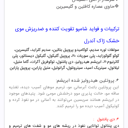
🔷
حاوی عصاره کافئین و گلیسیرین
ترکیبات و فواید شامپو
تقویت کننده
و ضدریزش موی
خشک ژاک آندرل
سولفات لوره سدیم، کوکامیدو پروپیل بتائین، سدیم کلراید، گلیسرین،
کوکو گلوکوزاید، پلی سوربات ۲۰، پروپیل گلیکول، گلیکول دیستاتور، پلی
کاترنیوم-۷، ابریشم هیدرولیز، دی پانتنول، توکوفریل آکرات، گاما متیل،
لیلانول، سیتریک اسید، سیترونلول، گرانوئیل، متیل پارابن، پروپیل پارابن
📌
پروتئین هیدرولیز شده ابریشم:
این پروتئین باعث آبرسانی مو، ترمیم موهای آسیب دیده، تغذیه
ساقه مو، حالت پذیری موو درخشش مومی شود
.
پتیدهای موجود
در ابریشم همانند سریسین می‌توانند به آسانی در مو نفوذ کرده و
کوتیکول آسیب دیده مو را ترمیم کنند
.
📌دی پانتنول
:
دی پنتانول توانایی نفوذ در ریشه های مو و شفت های ترمیم و