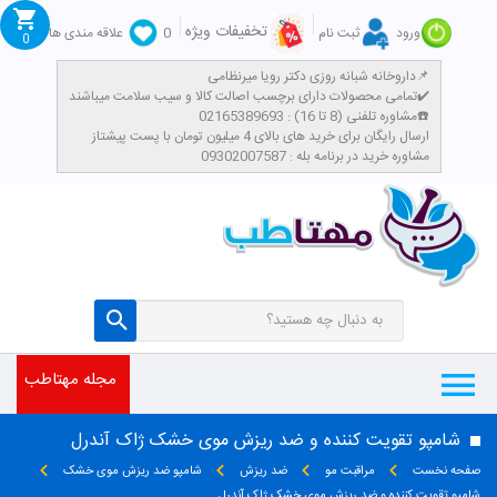
تخفیفات ویژه
ورود
ثبت نام
0
علاقه مندی ها
0
داروخانه شبانه روزی دکتر رویا میرنظامی📌
تمامی محصولات دارای برچسب اصالت کالا و سیب سلامت میباشند✔️
مشاوره تلفنی (8 تا 16) : 02165389693☎️
​ارسال رایگان برای خرید های بالای 4 میلیون تومان با پست پیشتاز
مشاوره خرید در برنامه بله : 09302007587
مجله مهتاطب
شامپو تقویت کننده و ضد ریزش موی خشک ژاک آندرل
صفحه نخست
مراقبت مو
ضد ریزش
شامپو ضد ریزش موی خشک
شامپو تقویت کننده و ضد ریزش موی خشک ژاک آندرل