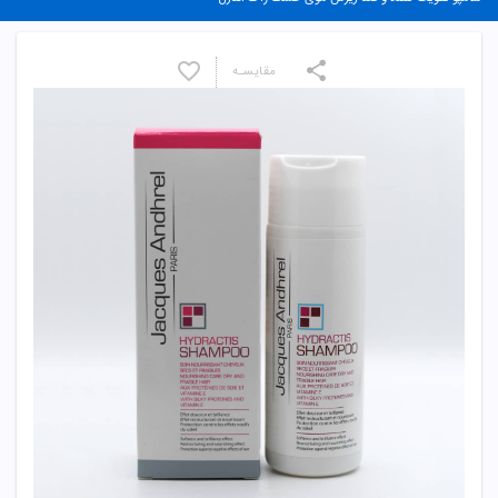
مقایسـه