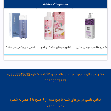
محصولات مشابه
شامپو مناسب موهای دارای ریزش و نازک شده باوباب
شامپو موهای خشک و آسیب دیده سریتا
شامپو ماینوکسی مو خشک و زبر لافارر
مشاوره رایگان بصورت چت در واتساپ و تلگرام با شماره 09358343612-
09302007587
تماس تلفنی در روزهای شنبه تا پنج شنبه از 8 صبح تا 4 عصر به شماره
02165389693