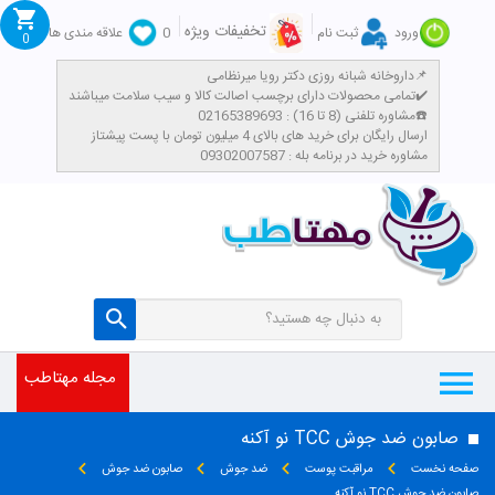
تخفیفات ویژه
ورود
ثبت نام
0
علاقه مندی ها
0
داروخانه شبانه روزی دکتر رویا میرنظامی📌
تمامی محصولات دارای برچسب اصالت کالا و سیب سلامت میباشند✔️
مشاوره تلفنی (8 تا 16) : 02165389693☎️
​ارسال رایگان برای خرید های بالای 4 میلیون تومان با پست پیشتاز
مشاوره خرید در برنامه بله : 09302007587
مجله مهتاطب
صابون ضد جوش TCC نو آکنه
صفحه نخست
مراقبت پوست
ضد جوش
صابون ضد جوش
صابون ضد جوش TCC نو آکنه