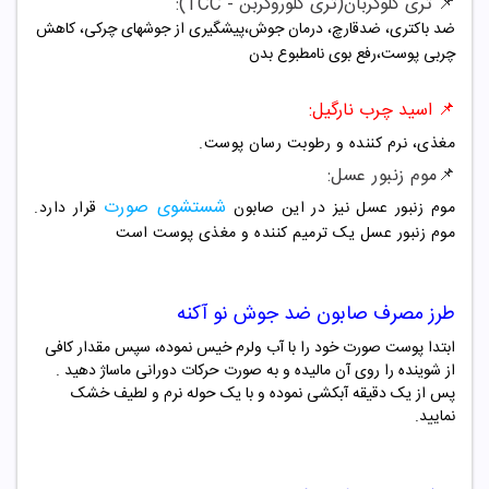
📌 تری کلوکربان(تری کلوروکربن - TCC):
ضد باکتری، ضدقارچ، درمان جوش،پیشگیری از جوشهای چرکی، کاهش
چربی پوست،رفع بوی نامطبوع بدن
📌
اسید چرب نارگیل:
مغذی، نرم کننده و رطوبت رسان پوست.
📌موم زنبور عسل
:
شستشوی صورت
موم زنبور عسل نیز در این صابون
قرار دارد.
موم زنبور عسل یک ترمیم کننده و مغذی پوست است
طرز مصرف
صابون ضد جوش نو آکنه
ابتدا پوست صورت خود را با آب ولرم خیس نموده، سپس مقدار کافی
از شوینده را روی آن مالیده و به صورت حرکات دورانی ماساژ دهید .
پس از یک دقیقه آبکشی نموده و با یک حوله نرم و لطیف خشک
نمایید.