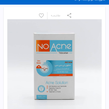
مقایسـه