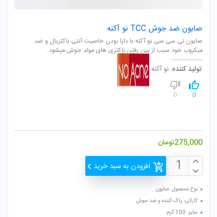
صابون ضد جوش TCC نو آکنه
صابون تی سی سی نو آکنه با دارا بودن خاصیت آنتی باکتریال و ضد
میکروب خود سبب از بین رفتن باکتری های مولد جوش میشود.
تولید کننده:
نو آکنه
0
0
275,000
تومان
افزودن به سبد خرید
نوع محصول: صابون
کارائی: پاک کننده و ضد جوش
سایز: 100 گرم