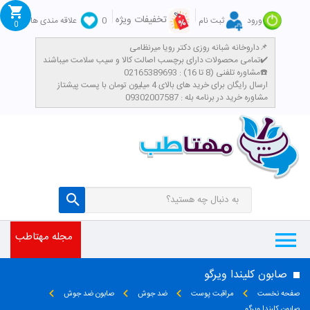
تخفیفات ویژه
ورود
ثبت نام
0
علاقه مندی ها
0
داروخانه شبانه روزی دکتر رویا میرنظامی📌
تمامی محصولات دارای برچسب اصالت کالا و سیب سلامت میباشند✔️
مشاوره تلفنی (8 تا 16) : 02165389693☎️
​ارسال رایگان برای خرید های بالای 4 میلیون تومان با پست پیشتاز
مشاوره خرید در برنامه بله : 09302007587
مجله مهتاطب
صابون کلیندا ویرگو
صفحه نخست
مراقبت پوست
ضد جوش
صابون ضد جوش
صابون کلیندا ویرگو