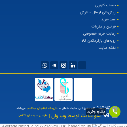
حساب کاربری
روش‌های ارسال سفارش
سبد خرید
قوانین و مقررات
رعایت حریم خصوصی
رویه‌های بازگرداندن کالا
نقشه سایت
©1405
کلیه حقوق این سایت متعلق به
داروخانه اینترنتی مهتاطب
می‌باشد
مشاوه وخرید
سئو سایت توسط وب وان |
طراحی سایت فروشگاهی
صابون کلیندا ویرگو
89
, based on
4.55722346220036
Average rating: