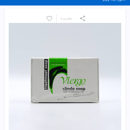
مقایسـه