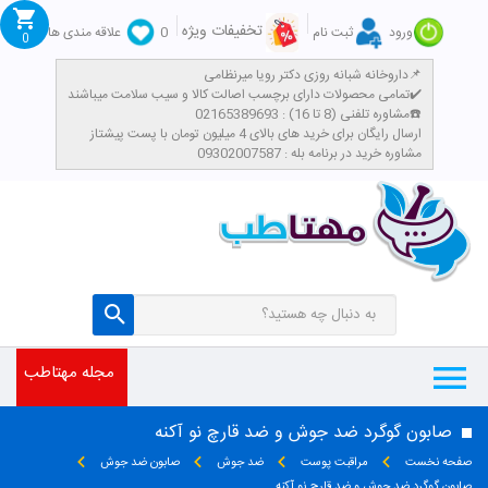
تخفیفات ویژه
ورود
ثبت نام
0
علاقه مندی ها
0
داروخانه شبانه روزی دکتر رویا میرنظامی📌
تمامی محصولات دارای برچسب اصالت کالا و سیب سلامت میباشند✔️
مشاوره تلفنی (8 تا 16) : 02165389693☎️
​ارسال رایگان برای خرید های بالای 4 میلیون تومان با پست پیشتاز
مشاوره خرید در برنامه بله : 09302007587
مجله مهتاطب
صابون گوگرد ضد جوش و ضد قارچ نو آکنه
صفحه نخست
مراقبت پوست
ضد جوش
صابون ضد جوش
صابون گوگرد ضد جوش و ضد قارچ نو آکنه