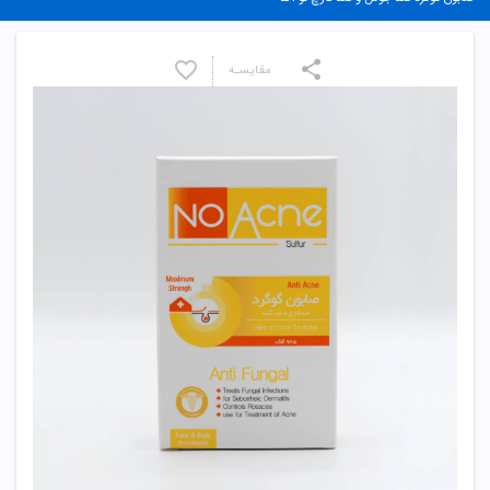
مقایسـه