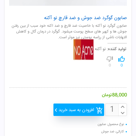
صابون گوگرد ضد جوش و ضد قارچ نو آکنه
صابون گوگرد نو آکنه با خاصیت ضد قارچ و ضد اکنه خود سبب از بین رفتن
جوش ها و کهیر های سطح پوست میشود. گوگرد در درمان گال و کاهش
التهابات ناشی از رزاسه پوستی نیز موثر است.
تولید کننده:
نو آکنه
0
0
88,000
تومان
افزودن به سبد خرید
نوع محصول: صابون
کارائی: ضد جوش