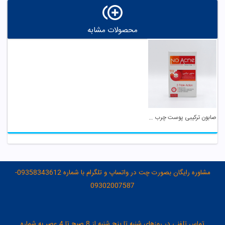
محصولات مشابه
صابون ترکیبی پوست چرب و جوشدار نو آکنه
مشاوره رایگان بصورت چت در واتساپ و تلگرام با شماره 09358343612-
09302007587
تماس تلفنی در روزهای شنبه تا پنج شنبه از 8 صبح تا 4 عصر به شماره