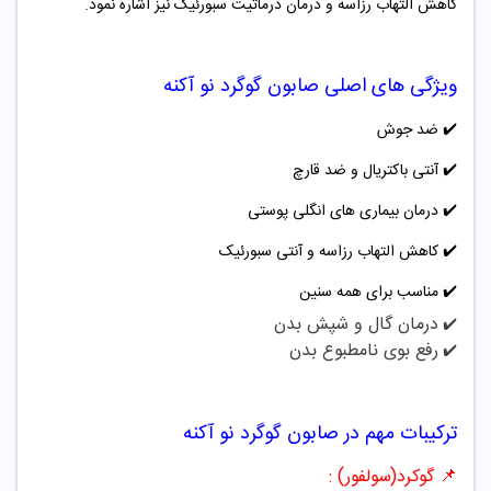
کاهش التهاب رزاسه و درمان درماتیت سبورئیک نیز اشاره نمود.
ویژگی های اصلی
صابون گوگرد
نو آکنه
✔️
ضد جوش
✔️
آنتی باکتریال و ضد قارچ
✔️
درمان بیماری های انگلی پوستی
✔️
کاهش التهاب رزاسه و آنتی سبورئیک
✔️
مناسب برای همه سنین
درمان گال و شپش بدن
✔️
رفع بوی نامطبوع بدن
✔️
ترکیبات مهم در
صابون گوگرد
نو آکنه
📌
گوکرد(سولفور) :