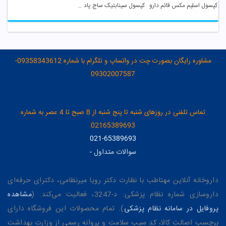
کپسول اسلیم مکس قائم دارو
کپسول سینابتیک ساج پاد دارو
مشاوره رایگان بصورت چت در واتساپ و تلگرام با شماره 09358343612-
09302007587
تماس تلفنی در روزهای شنبه تا پنج شنبه از 8 صبح تا 4 عصر به شماره
02165389693
021-65389693
سوالات متداول
-
داروخانه آنلاین مهتاطب با نظارت دکتر رویا میرنظامی، دکترای حرفه‌ای
داروسازی شماره نظام پزشکی: د-3247، فعالیت می‌کند. (
مشاهده
پروفایل در سامانه نظام پزشکی
). تمام محصولات این فروشگاه دارای
برچسب اصالت کالا، کد سیب سلامت و پروانه رسمی از وزارت بهداشت