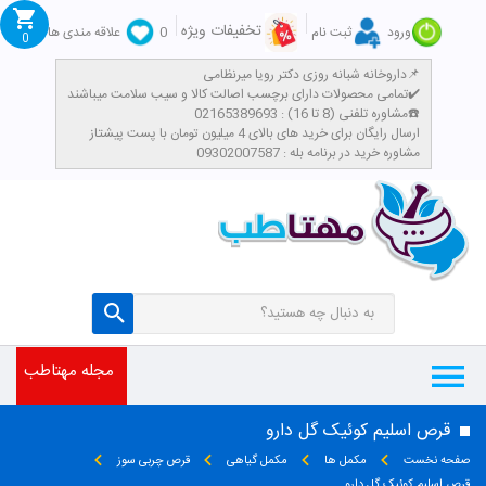
تخفیفات ویژه
ورود
ثبت نام
0
علاقه مندی ها
0
داروخانه شبانه روزی دکتر رویا میرنظامی📌
تمامی محصولات دارای برچسب اصالت کالا و سیب سلامت میباشند✔️
مشاوره تلفنی (8 تا 16) : 02165389693☎️
​ارسال رایگان برای خرید های بالای 4 میلیون تومان با پست پیشتاز
مشاوره خرید در برنامه بله : 09302007587
مجله مهتاطب
قرص اسلیم کوئیک گل دارو
صفحه نخست
مکمل ها
مکمل گیاهی
قرص چربی سوز
قرص اسلیم کوئیک گل دارو