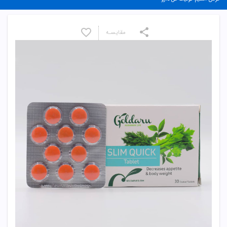
مقایسـه