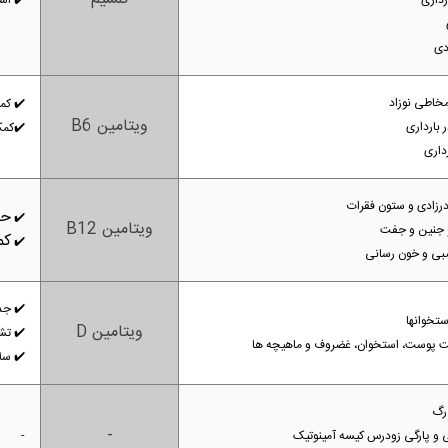
رداری
✔️
است
دی
خاطی نوزاد
✔️
کمک
ویتامین B6
 بارداری
✔️
کمک
داری
درزادی و ستون فقرات
حف
✔️
ویتامین B12
و جنین و جفت
کم
✔️
ی و خون رسانی
✔️
جذ
ستخوانها
ویتامین D
✔️
تش
افت پوست، استخوان، غضروف و ماهیچه ها
✔️
سل
رگ
-
 پارگی زودرس کیسه آمینوتیک
-