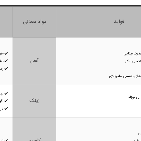
فواید
مواد معدنی
درت بینایی
✔️
خو
آهن
عصبی مادر
✔️
تنظ
✔️
رس
ی های تنفسی مادرزادی
✔️
بهب
ی نوزاد
زینک
✔️
اف
✔️
در
ن
کلسیم