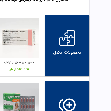
محصولات مکمل
قرص آهن ففول اینترافارم
590,000
تومان