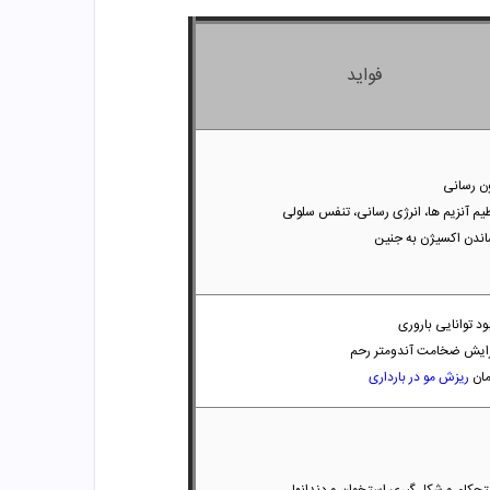
فواید
ن رسانی
یم آنزیم ها، انرژی رسانی، تنفس سلولی
اندن اکسیژن به جنین
ود توانایی باروری
زایش ضخامت آندومتر رحم
مان
ریزش مو در بارداری