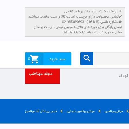
داروخانه شبانه روزی دکتر رویا میرنظامی📌
تمامی محصولات دارای برچسب اصالت کالا و سیب سلامت میباشند✔️
مشاوره تلفنی (8 تا 16) : 02165389693☎️
​ارسال رایگان برای خرید های بالای 4 میلیون تومان با پست پیشتاز
مشاوره خرید در برنامه بله : 09302007587
سبد خرید
0
مجله مهتاطب
 کودک
مولتی ویتامین
مولتی ویتامین بارداری
قرص پریناتال آلفا ویتامینز