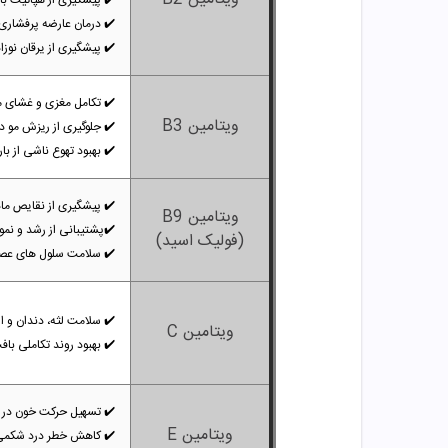
✔️
پیشگیری از هپاتیت با
✔️
درمان عارضه پرفشاری
✔️
پیشگیری از
یرقان نوزا
✔️
تکامل مغزی و غشای م
ویتامین B3
✔️
جلوگیری از ریزش مو در
✔️
بهبود تهوع ناشی از بار
✔️
پیشگیری از نقایص ما
ویتامین B9
✔️
پشتیبانی از رشد و نم
(فولیک اسید)
✔️
سلامت سلول های عصب
✔️
سلامت لثه، دندان و ا
ویتامین C
✔️
بهبود روند تکاملی ب
✔️
تسهیل حرکت خون در 
ویتامین E
✔️
کاهش خطر درد شکمی و