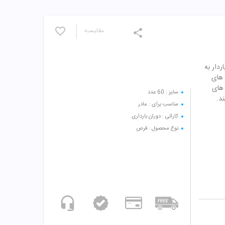
مقایسـه
ردار به
 های
 های
سایز : 60 عدد
ند.
مناسب برای : مادر
کارائی : دوران بارداری
نوع محصول : قرص