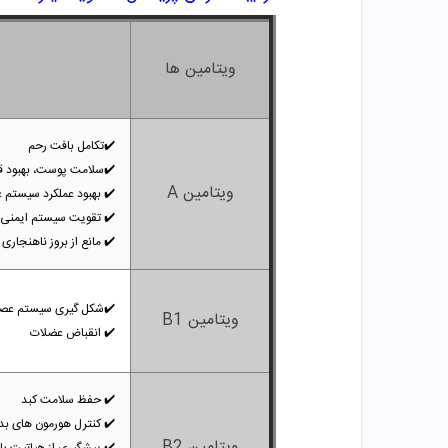
ویتامین ها
✔️
تکامل بافت رحم
✔️
سلامت پوست، بهبود ق
ویتامین A
✔️
بهبود عملکرد سیستم 
✔️
تقویت سیستم ایمنی
✔️
مانع از بروز ناهنجار
✔️
شکل گیری سیستم عصب
ویتامین B1
✔️
انقباض عضلات
✔️
حفظ سلامت کبد
✔️
کنترل هورمون های بد
ویتامین B2