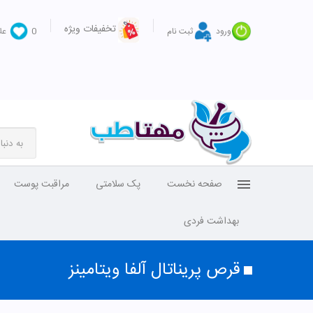
تخفیفات ویژه
ورود
ثبت نام
0
عل
صفحه نخست
پک سلامتی
مراقبت پوست
بهداشت فردی
قرص پریناتال آلفا ویتامینز