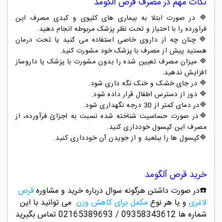
نکات مهم در مصرف قرص آلگومد
🔷 در صورت ابتلا به بیماری های کلیوی و کبدی مصرف این
فراورده را با احتیاز و تحت نظر پزشک مربوطه انجام دهید.
🔷 چنان چه از داروی خاصی استفاده می کنید یا تحت درمان
هستید پیش از مصرف با پزشک خود مشورت کنید.
🔷 میزان مصرف تعیین شده را بدون مشورت با پزشک یا داروساز
افزایش ندهید.
🔷 در جای خشک و خنک نگه داری شود.
🔷 دور از دسترس اطفال قرار داده شود.
🔷
در دمای کمتر از 30 درجه نگهداری شود.
🔷در صورت حساسیت شناخته شده نسبت به اجزائ فرآورده، از
مصرف این کپسول خودداری کنید.
🔷
کپسول ها را ببلعید و از جویدن آن خودداری کنید.
خرید قرص آلگومد
☎️در صورت داشتن هرگونه سوال درباره خرید و
مشاوره
قرص
لاغری
و یا هر نوع
مکمل برای کاهش وزن
می توانید با این
شماره ها 09358343612 / 02165389693
تماس بگیرید