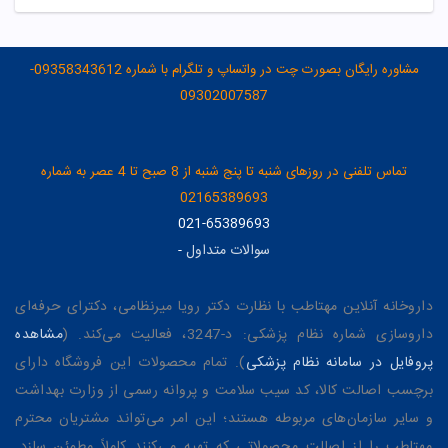
مشاوره رایگان بصورت چت در واتساپ و تلگرام با شماره 09358343612-
09302007587
تماس تلفنی در روزهای شنبه تا پنج شنبه از 8 صبح تا 4 عصر به شماره
02165389693
021-65389693
سوالات متداول
-
داروخانه آنلاین مهتاطب با نظارت دکتر رویا میرنظامی، دکترای حرفه‌ای
داروسازی شماره نظام پزشکی: د-3247، فعالیت می‌کند. (
مشاهده
پروفایل در سامانه نظام پزشکی
). تمام محصولات این فروشگاه دارای
برچسب اصالت کالا، کد سیب سلامت و پروانه رسمی از وزارت بهداشت
و سایر سازمان‌های مربوطه هستند؛ این امر می‌تواند مشتریان محترم
مهتاطب را از اصالت محصولاتی که تهیه می‌کنند کاملاً مطمئن سازد.