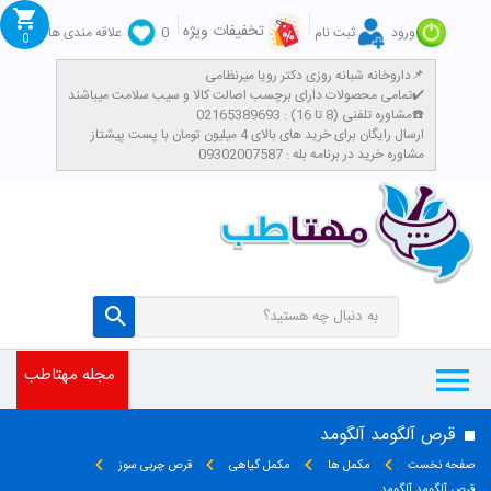
تخفیفات ویژه
ورود
ثبت نام
0
علاقه مندی ها
0
داروخانه شبانه روزی دکتر رویا میرنظامی📌
تمامی محصولات دارای برچسب اصالت کالا و سیب سلامت میباشند✔️
مشاوره تلفنی (8 تا 16) : 02165389693☎️
​ارسال رایگان برای خرید های بالای 4 میلیون تومان با پست پیشتاز
مشاوره خرید در برنامه بله : 09302007587
مجله مهتاطب
قرص آلگومد آلگومد
صفحه نخست
مکمل ها
مکمل گیاهی
قرص چربی سوز
قرص آلگومد آلگومد