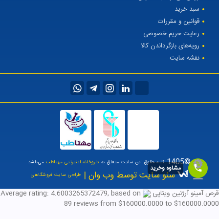
سبد خرید
قوانین و مقررات
رعایت حریم خصوصی
رویه‌های بازگرداندن کالا
نقشه سایت
©1405
کلیه حقوق این سایت متعلق به
داروخانه اینترنتی مهتاطب
می‌باشد
مشاوه وخرید
سئو سایت توسط وب وان |
طراحی سایت فروشگاهی
قرص آمینو آرژنین ویتاپی
, based on
4.6003265372479
Average rating:
89
reviews
from $
160000.0000
to $
160000.0000