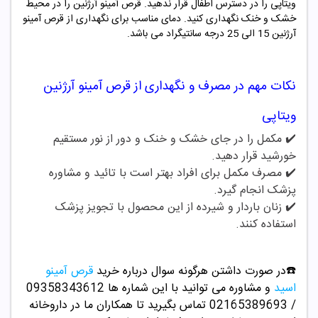
ویتاپی را در دسترس اطفال قرار ندهید. قرص آمینو آرژنین را در محیط
خشک و خنک نگهداری کنید. دمای مناسب برای نگهداری از قرص آمینو
آرژنین 15 الی 25 درجه سانتیگراد می باشد.
نکات مهم در مصرف و نگهداری از
قرص آمینو آرژنین
ویتاپی
✔️ مکمل را در جای خشک و خنک و دور از نور مستقیم
خورشید قرار دهید.
✔️
مصرف مکمل برای افراد بهتر است با تائید و مشاوره
پزشک انجام گیرد.
✔️
زنان باردار و شیرده از این محصول با تجویز پزشک
استفاده کنند.
☎️در صورت داشتن هرگونه سوال درباره خرید
قرص آمینو
اسید
و مشاوره می توانید با این شماره ها 09358343612
/ 02165389693
تماس بگیرید تا همکاران ما در داروخانه