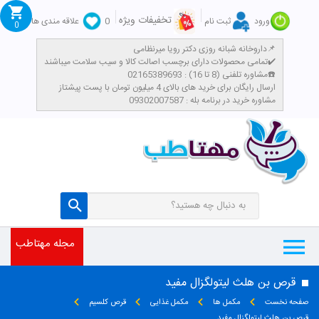
تخفیفات ویژه
ورود
ثبت نام
0
علاقه مندی ها
0
داروخانه شبانه روزی دکتر رویا میرنظامی📌
تمامی محصولات دارای برچسب اصالت کالا و سیب سلامت میباشند✔️
مشاوره تلفنی (8 تا 16) : 02165389693☎️
​ارسال رایگان برای خرید های بالای 4 میلیون تومان با پست پیشتاز
مشاوره خرید در برنامه بله : 09302007587
مجله مهتاطب
قرص بن هلث لیتولگزال مفید
صفحه نخست
مکمل ها
مکمل غذایی
قرص کلسیم
قرص بن هلث لیتولگزال مفید