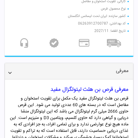
کارائی: تقویت استخوان و مفاصل
نوع محصول: قرص
کشور سازنده: ایران تحت لیسانس انگلستان
کد بهداشتی: 06263912700787
تاریخ انقضا: 2027/11
معرفی
معرفی قرص بن هلث لیتولگزال مفید
قرص بن هلث لیتولگزال مفید یک مکمل برای تقویت استخوان و
مفاصل است که در بسته های 60 عددی تولید می شود.
این قرص
حاوی 2666 میلی گرم لیتولگزال می باشد که این لیتولگزال منشا
دریایی و گیاهی دارد که حاوی کلسیم، ویتامین D3 و منیزیم است. این
ماده هیچ نوع عوارضی ندارد و برای تمامی افراد، به جز افرادی که به
غذای دریایی حساسیت دارند، قابل استفاده است که به تراکم و تقویت
استخوانها کمک بسیار چشمگیری میکند و مشکلات استخوان و دندانها