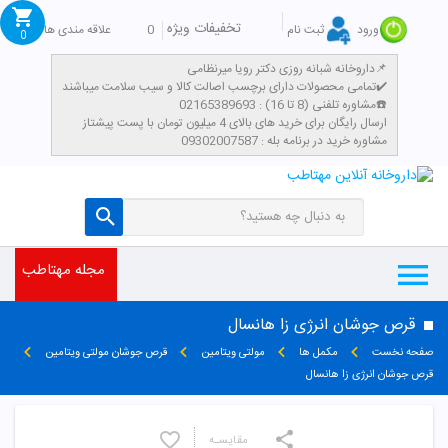
تخفیفات ویژه
0
علاقه مندی ها
ورود
ثبت نام
0
داروخانه شبانه روزی دکتر رویا میرنظامی📌
تمامی محصولات دارای برچسب اصالت کالا و سیب سلامت میباشند✔️
مشاوره تلفنی (8 تا 16) : 02165389693☎️
​ارسال رایگان برای خرید های بالای 4 میلیون تومان با پست پیشتاز
مشاوره خرید در برنامه بله : 09302007587
مجله مهتاطب
قرص جوشان انرژی زا هانسال
صفحه نخست
مکمل ها
مولتی ویتامین
قرص جوشان مولتی ویتامین
قرص جوشان انرژی زا هانسال
مقایسـه