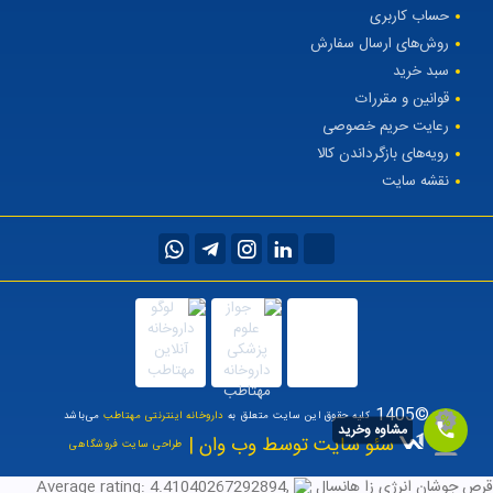
حساب کاربری
روش‌های ارسال سفارش
سبد خرید
قوانین و مقررات
رعایت حریم خصوصی
رویه‌های بازگرداندن کالا
نقشه سایت
©1405
کلیه حقوق این سایت متعلق به
داروخانه اینترنتی مهتاطب
می‌باشد
مشاوه وخرید
سئو سایت توسط وب وان |
طراحی سایت فروشگاهی
قرص جوشان انرژی زا هانسال
,
4.41040267292894
Average rating: