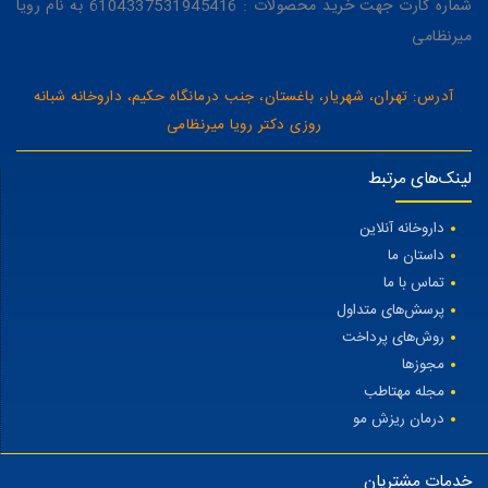
شماره کارت جهت خرید محصولات : 6104337531945416 به نام رویا
میرنظامی
آدرس: تهران، شهریار، باغستان، جنب درمانگاه حکیم، داروخانه شبانه
روزی دکتر رویا میرنظامی
لینک‌های مرتبط
داروخانه آنلاین
داستان ما
تماس با ما
پرسش‌های متداول
روش‌های پرداخت
مجوزها
مجله مهتاطب
درمان ریزش مو
خدمات مشتریان