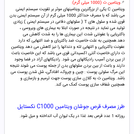
📌
ویتامین ث (1000 میلی گرم):
ویتامین C یکی از بزرگترین ویتامینهای موثر بر تقویت سیستم ایمنی
می باشد که با مصرف حداکثر 1000 میلی گرم از آن سیستم ایمنی بدن
قوی شده و سلول های T ( سلولهای دفاعی در سیستم ایمنی ) زیادی
تولید می نماید در نتیجه در صورت ابتلا به بیماری های ویروسی ،
باکتریایی یا عفونتی شدت این بیماری ها را به شدت کاهش می
دهد.همچنین به علت خاصیت ضد باکتریای و ضد التهابی که دارد
عفونت باکتریایی و التهابی لثه و دندانها را نیز کاهش می دهد.ویتامین
ث دارای خاصیت آنتی اکسیدانی قوی می باشد که این خاصیت باعث
از بین بردن آسیب رادیکالهای می شود. رادیکالهای آزاد در فضا وجود
دارند و باعث از بین بردن سلولهای بدن از جمله پوست می شوند نتیجه
این مرگ سلولی پوست : چین و چروک، افتادگی، شل شدن پوست می
باشد. ویتامین ث به کلاژن سازی پوست جهت ترمیم و بازسازی و
همچنین شفاف سازی پوست کمک می کند.
طرز مصرف قرص جوشان
ویتامین C1000
نکستایل
روزانه 1 عدد قرص بعد غذا در یک لیوان آب انداخته و میل شود.