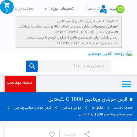
تخفیفات ویژه
0
علاقه مندی ها
ورود
ثبت نام
0
داروخانه شبانه روزی دکتر رویا میرنظامی📌
تمامی محصولات دارای برچسب اصالت کالا و سیب سلامت میباشند✔️
مشاوره تلفنی (8 تا 16) : 02165389693☎️
​ارسال رایگان برای خرید های بالای 4 میلیون تومان با پست پیشتاز
مشاوره خرید در برنامه بله : 09302007587
مجله مهتاطب
قرص جوشان ویتامین C 1000 نکستایل
صفحه نخست
مکمل ها
مولتی ویتامین
قرص جوشان مولتی ویتامین
قرص جوشان ویتامین C 1000 نکستایل
مقایسـه