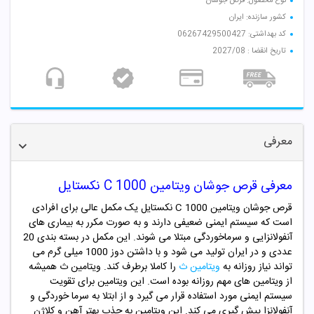
نوع محصول: قرص جوشان
کشور سازنده: ایران
کد بهداشتی: 06267429500427
تاریخ انقضا : 2027/08
معرفی
معرفی قرص جوشان ویتامین C 1000 نکستایل
قرص جوشان ویتامین C 1000 نکستایل یک مکمل عالی برای افرادی
است که سیستم ایمنی ضعیفی دارند و به صورت مکرر به بیماری های
آنفولانزایی و سرماخوردگی مبتلا می شوند. این مکمل در بسته بندی 20
عددی و در ایران تولید می شود و با داشتن دوز 1000 میلی گرم می
تواند نیاز روزانه به
ویتامین ث
را کاملا برطرف کند. ویتامین ث همیشه
از ویتامین های مهم روزانه بوده است. این ویتامین برای تقویت
سیستم ایمنی مورد استفاده قرار می گیرد و از ابتلا به سرما خوردگی و
آنفولانزا پیش گیری می کند. این ویتامین به جذب بهتر آهن و کلاژن