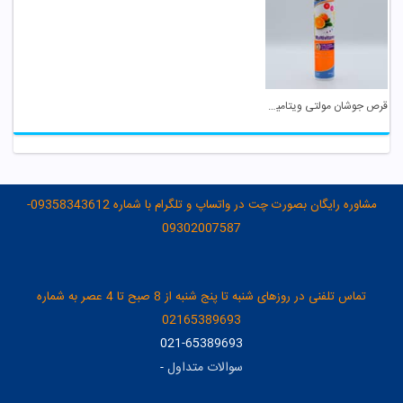
قرص جوشان مولتی ویتامین هانسال
مشاوره رایگان بصورت چت در واتساپ و تلگرام با شماره 09358343612-
09302007587
تماس تلفنی در روزهای شنبه تا پنج شنبه از 8 صبح تا 4 عصر به شماره
02165389693
021-65389693
سوالات متداول
-