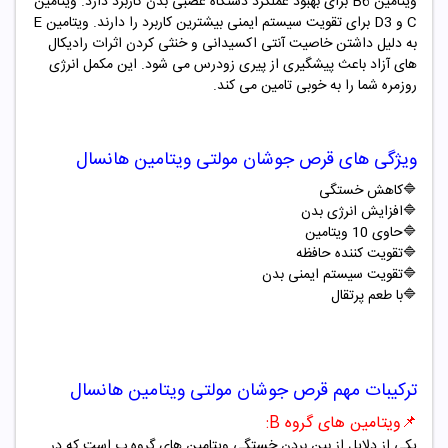
ویتامین B6 برای بهبود عملکرد دستگاه عصبی بدن کاربرد دارد. ویتامین
C و D3 برای تقویت سیستم ایمنی بیشترین کاربرد را دارند. ویتامین E
به دلیل داشتن خاصیت آنتی اکسیدانی و خنثی کردن اثرات رادیکال
های آزاد باعث پیشگیری از پیری زودرس می شود. این مکمل انرژی
روزمره شما را به خوبی تامین می کند.
ویژگی های قرص جوشان
مولتی ویتامین
هانسال
🔷
کاهش خستگی
🔷
افزایش انرژی بدن
🔷
حاوی 10 ویتامین
🔷
تقویت کننده حافظه
🔷
تقویت سیستم ایمنی بدن
🔷
با طعم پرتقال
ترکیبات مهم قرص جوشان
مولتی ویتامین
هانسال
📌
ویتامین های گروه
B
:
یکی از دلایل از بین بردن خستگی ویتامین های گروه ب است که در