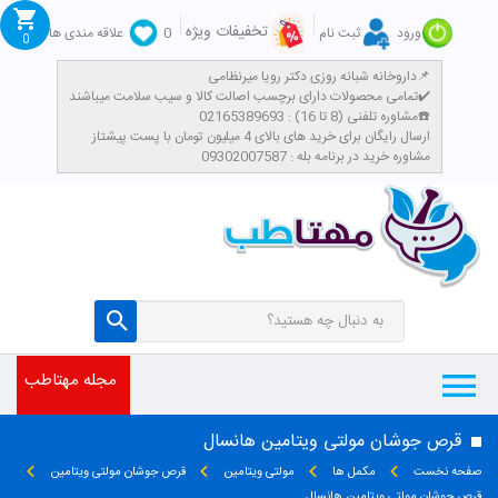
تخفیفات ویژه
ورود
ثبت نام
0
علاقه مندی ها
0
داروخانه شبانه روزی دکتر رویا میرنظامی📌
تمامی محصولات دارای برچسب اصالت کالا و سیب سلامت میباشند✔️
مشاوره تلفنی (8 تا 16) : 02165389693☎️
​ارسال رایگان برای خرید های بالای 4 میلیون تومان با پست پیشتاز
مشاوره خرید در برنامه بله : 09302007587
مجله مهتاطب
قرص جوشان مولتی ویتامین هانسال
صفحه نخست
مکمل ها
مولتی ویتامین
قرص جوشان مولتی ویتامین
قرص جوشان مولتی ویتامین هانسال