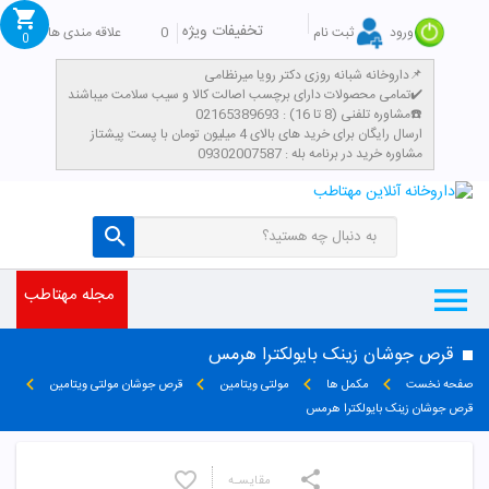
تخفیفات ویژه
0
علاقه مندی ها
ورود
ثبت نام
0
داروخانه شبانه روزی دکتر رویا میرنظامی📌
تمامی محصولات دارای برچسب اصالت کالا و سیب سلامت میباشند✔️
مشاوره تلفنی (8 تا 16) : 02165389693☎️
​ارسال رایگان برای خرید های بالای 4 میلیون تومان با پست پیشتاز
مشاوره خرید در برنامه بله : 09302007587
مجله مهتاطب
قرص جوشان زینک بایولکترا هرمس
صفحه نخست
مکمل ها
مولتی ویتامین
قرص جوشان مولتی ویتامین
قرص جوشان زینک بایولکترا هرمس
مقایسـه