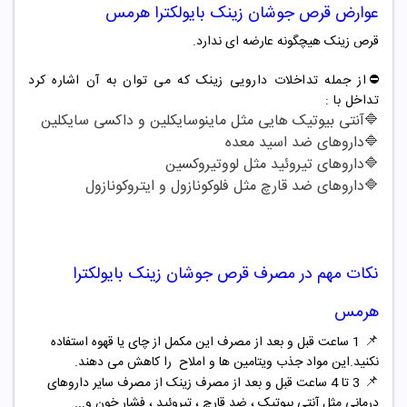
عوارض
قرص جوشان
زینک بایولکترا هرمس
قرص زینک هیچگونه عارضه ای ندارد.
⛔️از جمله تداخلات دارویی زینک که می توان به آن اشاره کرد
تداخل با :
🔷آنتی بیوتیک هایی مثل ماینوسایکلین و داکسی سایکلین
🔷داروهای ضد اسید معده
🔷داروهای تیروئید مثل لووتیروکسین
🔷داروهای ضد قارچ مثل فلوکونازول و ایتروکونازول
نکات مهم در مصرف
قرص جوشان
زینک بایولکترا
هرمس
📌
1 ساعت قبل و بعد از مصرف این مکمل از چای یا قهوه استفاده
نکنید.این مواد جذب ویتامین ها و املاح را کاهش می دهند.
📌
3 تا 4 ساعت قبل و بعد از مصرف زینک از مصرف سایر داروهای
درمانی مثل آنتی بیوتیک ، ضد قارچ ، تیروئید ، فشار خون و...