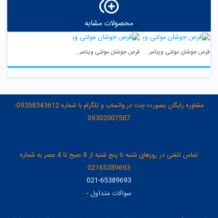
محصولات مشابه
قرص جوشان مولتی ویتامین نیچرز پلنتی
قرص جوشان مولتی ویتامین هانسال
مشاوره رایگان بصورت چت در واتساپ و تلگرام با شماره 09358343612-
09302007587
تماس تلفنی در روزهای شنبه تا پنج شنبه از 8 صبح تا 4 عصر به شماره
02165389693
021-65389693
سوالات متداول
-