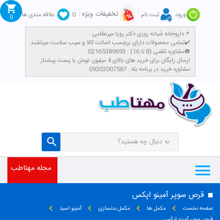
تخفیفات ویژه
ورود
ثبت نام
0
علاقه مندی ها
0
داروخانه شبانه روزی دکتر رویا میرنظامی📌
تمامی محصولات دارای برچسب اصالت کالا و سیب سلامت میباشند✔️
مشاوره تلفنی (8 تا 16) : 02165389693☎️
​ارسال رایگان برای خرید های بالای 4 میلیون تومان با پست پیشتاز
مشاوره خرید در برنامه بله : 09302007587
مجله مهتاطب
قرص سوپر آمینو اپکس
صفحه نخست
مکمل ها
مکمل بدنسازی
آمینو اسید
قرص سوپر آمینو اپکس