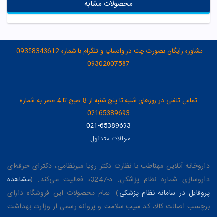
محصولات مشابه
مشاوره رایگان بصورت چت در واتساپ و تلگرام با شماره 09358343612-
09302007587
تماس تلفنی در روزهای شنبه تا پنج شنبه از 8 صبح تا 4 عصر به شماره
02165389693
021-65389693
سوالات متداول
-
داروخانه آنلاین مهتاطب با نظارت دکتر رویا میرنظامی، دکترای حرفه‌ای
داروسازی شماره نظام پزشکی: د-3247، فعالیت می‌کند. (
مشاهده
پروفایل در سامانه نظام پزشکی
). تمام محصولات این فروشگاه دارای
برچسب اصالت کالا، کد سیب سلامت و پروانه رسمی از وزارت بهداشت