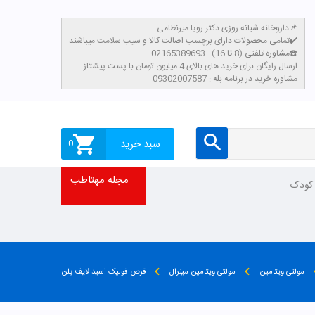
داروخانه شبانه روزی دکتر رویا میرنظامی📌
تمامی محصولات دارای برچسب اصالت کالا و سیب سلامت میباشند✔️
مشاوره تلفنی (8 تا 16) : 02165389693☎️
​ارسال رایگان برای خرید های بالای 4 میلیون تومان با پست پیشتاز
مشاوره خرید در برنامه بله : 09302007587
سبد خرید
0
مجله مهتاطب
 کودک
مولتی ویتامین
مولتی ویتامین مینرال
قرص فولیک اسید لایف پلن