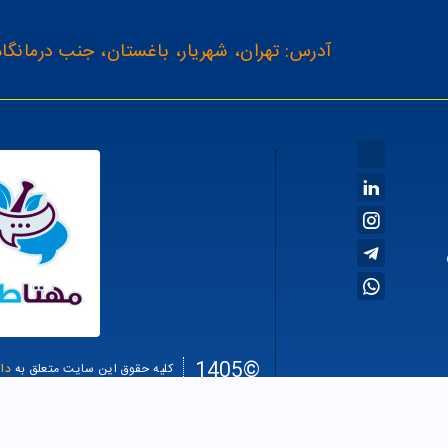
آدرس: تهران، شهریار، باغستان، جنب درمانگاه
©1405
کلیه حقوق این سایت متعلق به
دا
سئو سا
طراحی سایت فروشگاهی