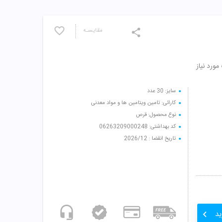
مقایسـه
ورد نیاز
سایز: 30 عدد
کارائی: تامین ویتامین ها و مواد معدنی
نوع محصول: قرص
کد بهداشتی: 06263209000248
تاریخ انقضا : 2026/12
ید