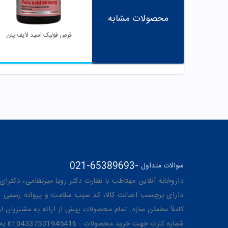
محصولات مشابه
قرص فولیک اسید لایف پلن
021-65389693
-
سوالات متداول
داروخانه آنلاین مهتاطب با نظارت دکتر رویا میرنظامی، دکترای حرفه‌ای دار
دارای برچسب اصالت کالا، کد سیب سلامت و پروانه رسمی از 
کاملاً مطمئن سازد. تمام محصولات پیش از ارائه به مشتریان 
شماره کارت جهت خرید محصولات : 6104337531945416 به نام رویا میرنظامی