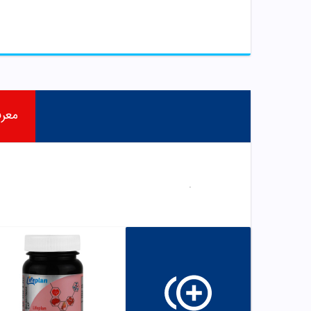
معر
.