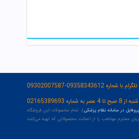
093583436-09302007587
ه 02165389693
وفایل در سامانه نظام پزشکی
). تمام محصولات این فروشگاه
یان محترم مهتاطب را از اصالت محصولاتی که تهیه می‌کنند