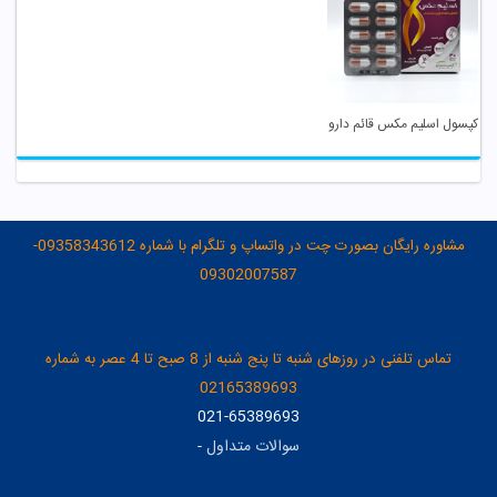
کپسول اسلیم مکس قائم دارو
مشاوره رایگان بصورت چت در واتساپ و تلگرام با شماره 09358343612-
09302007587
تماس تلفنی در روزهای شنبه تا پنج شنبه از 8 صبح تا 4 عصر به شماره
02165389693
021-65389693
سوالات متداول
-