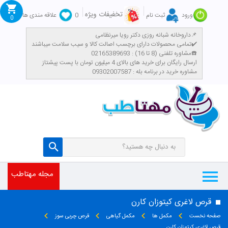
تخفیفات ویژه
ورود
ثبت نام
0
علاقه مندی ها
0
داروخانه شبانه روزی دکتر رویا میرنظامی📌
تمامی محصولات دارای برچسب اصالت کالا و سیب سلامت میباشند✔️
مشاوره تلفنی (8 تا 16) : 02165389693☎️
​ارسال رایگان برای خرید های بالای 4 میلیون تومان با پست پیشتاز
مشاوره خرید در برنامه بله : 09302007587
مجله مهتاطب
قرص لاغری کیتوزان کارن
صفحه نخست
مکمل ها
مکمل گیاهی
قرص چربی سوز
قرص لاغری کیتوزان کارن