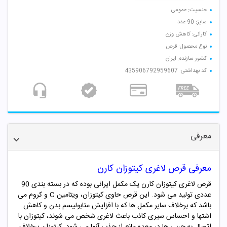
جنسیت: عمومی
سایز: 90 عدد
کارائی: کاهش وزن
نوع محصول: قرص
کشور سازنده: ایران
کد بهداشتی: 435906792959607
معرفی
معرفی قرص لاغری کیتوزان کارن
قرص لاغری کیتوزان کارن یک مکمل ایرانی بوده که در بسته بندی 90
عددی تولید می شود. این قرص حاوی کیتوزان، ویتامین C و کروم می
باشد که برخلاف سایر مکمل ها که با افزایش متابولیسم بدن و کاهش
اشتها و احساس سیری کاذب باعث لاغری شخص می شوند، کیتوزان با
اتصال به چربی ها در معده مانع از جذب آنها می شود. کیتوزان برخلاف