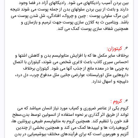
بین بردن آسیب رادیکالهای می شود. رادیکالهای آزاد در فضا وجود
دارند و باعث از بین بردن سلولهای بدن از جمله پوست می شوند نتیجه
این مرگ سلولی پوست : چین و چروک، افتادگی، شل شدن پوست می
باشد. ویتامین ث به کلاژن سازی پوست جهت ترمیم و بازسازی و
همچنین شفاف سازی پوست کمک می کند.
📌
کیتوزان:
برخلاف سایر مکمل ها که با افزایش متابولیسم بدن و کاهش اشتها و
احساس سیری کاذب باعث لاغری شخص می شوند، کیتوزان با اتصال
به چربی ها در معده مانع از جذب آنها می شود. کیتوزان برخلاف
داروهایی مثل اورلیستات عوارضی جانبی مثل مدفوع چرب، دل درد،
دلپیچه و اسهال ندارد.
📌
کروم :
کروم یکی از عناصر ضروری و کمیاب مورد نیاز انسان میباشد که می
تواند از طریق اثر گذاری بر نحوه استفاده از انسولین توسط بدن،سطح
قند خون را تنظیم کند.
همچنین کروم
به متابولیسم طبیعی پروتئین ها،
کربوهیدرات ها و لیپیدها کمک می کند و همچنین بخشی از چندین
آنزیم و هورمون است که برای فرآیندهای مختلف بیوشیمیایی در بدن