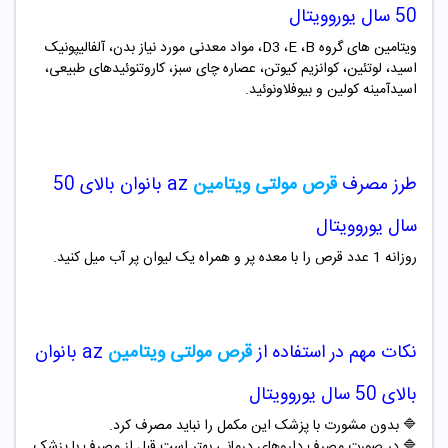
50 سال یوروویتال
ویتامین های گروه
B
،
E
،
D3
، مواد معدنی مورد نیاز بدن، آلفالیپونیک
اسید، لوتئین، کوانزیم کیوتن، عصاره چای سبز، کاروتنوئیدهای طبیعی،
اسیدآمینه کولین و بیوفلاونوئید.
طرز مصرف
قرص مولتی ویتامین
az
بانوان بالای 50
سال یوروویتال
روزانه 1 عدد قرص را با معده پر و همراه یک لیوان پر آب میل کنید.
نکات مهم در استفاده از
قرص مولتی ویتامین
az
بانوان
بالای 50 سال یوروویتال
🔷 بدون مشورت با پزشک این مکمل را نباید مصرف کرد.
🔷 در صورت مصرف داروهای درمانی بهتر است قبل از مصرف با پزشک