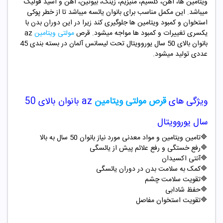
ویتامین ها، آهن، کلسیم، منیزیم، زینک، بیوتین، آهن و اسید فولیک
میباشد. این مکمل مناسب برای بانوان یائسه میباشد تا از خطر پوکی
استخوان و کمبود ویتامین ها جلوگیری کند زیرا در این دوران بدن با
یکسری تغییرات و کمبود ها مواجه میشود. قرص
مولتی ویتامین
az
بانوان بالای 50 سال یوروویتال تحت لیسانس آلمان در بسته بندی 45
عددی تولید میشود.
ویژگی های
قرص مولتی ویتامین
az
بانوان بالای 50
سال یوروویتال
🔷
تامین ویتامین و مواد معدنی مورد نیاز بانوان 50 سال به بالا
🔷ر
فع خستگی و رفع علائم پیش از یائسگی
🔷
آنتی اکسیدان
🔷
کمک به سلامت بدن در دوران یائسگی
🔷
تقویت سلامت چشم
🔷
حفظ شادابی
🔷
تقویت استخوان مفاصل