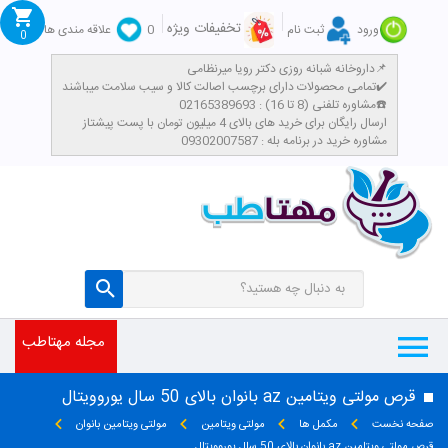
تخفیفات ویژه
ورود
ثبت نام
0
علاقه مندی ها
0
داروخانه شبانه روزی دکتر رویا میرنظامی📌
تمامی محصولات دارای برچسب اصالت کالا و سیب سلامت میباشند✔️
مشاوره تلفنی (8 تا 16) : 02165389693☎️
​ارسال رایگان برای خرید های بالای 4 میلیون تومان با پست پیشتاز
مشاوره خرید در برنامه بله : 09302007587
مجله مهتاطب
قرص مولتی ویتامین az بانوان بالای 50 سال یوروویتال
صفحه نخست
مکمل ها
مولتی ویتامین
مولتی ویتامین بانوان
قرص مولتی ویتامین az بانوان بالای 50 سال یوروویتال