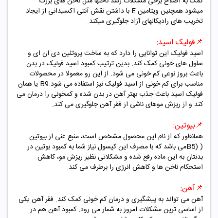
کمک به اصلاح برخی مشکلات رشد ناخنها مثل ناخن های بزرگ
میشود.همچنین ویتامین
E
با داشتن نقش آنتی اکسیدانی از ایجاد
تخریب های رادیکالهای آزاد جلوگیری میکند.
📌
فولیک اسید:
اسید فولیک این توانایی را دارد که به ساخت پروتئین دی ان ای و
سلول های خونی کمک کند. بدین ترتیب کمبود اسید فولیک در بدن
باعث بروز نوعی کم خونی می شود. از این رو معمولا در محصولات
مناسب برای کم خونی از اسید فولیک نیز استفاده می شود.
B9
یا همان
فولیک اسید باعث جذب بهتر آهن در بدن شده و کمخونی را درمان می
کند و از ریزش موهای ناشی از فقر آهن جلوگیری می کند.
📌
بیوتین:
همانطور که از نام این محصول مشخص است، منبع غنی از بیوتین
(
B5)
می باشد که با مصرف این کپسول نیاز شما به کمبود بوتین در
بدنتان به این ماده رفع شده و مشکلاتی نظیر ریزش مو، کاهش
استحکام ناخن ها و کاهش انرژی را برطرف می کند.
📌
آهن:
آهن می تواند به پیشگیری و درمان کم خونی کمک کند. فقر آهن یکی
از اساسی ترین مشکلات امروز به شمار می رود. کمبود آهن هم در