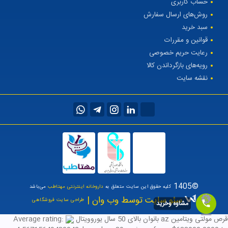
حساب کاربری
روش‌های ارسال سفارش
سبد خرید
قوانین و مقررات
رعایت حریم خصوصی
رویه‌های بازگرداندن کالا
نقشه سایت
©1405
کلیه حقوق این سایت متعلق به
داروخانه اینترنتی مهتاطب
می‌باشد
سئو سایت توسط وب وان |
طراحی سایت فروشگاهی
مشاوه وخرید
قرص مولتی ویتامین az بانوان بالای 50 سال یوروویتال
Average rating: