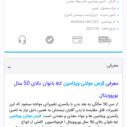
کارائی : تامین ویتامین ها و مواد معدنی
نوع محصول : قرص
کشور سازنده : ایران(تحت لیسانس آلمان)
کد بهداشتی : 06260661801352
تاریخ انقضا : 2027/05
معرفی
معرفی
قرص مولتی ویتامین
az
بانوان بالای 50 سال
یوروویتال
از سن 50 سالگی به بعد بدن با یکسری تغییراتی مواجه میشود که این
تغییرات قابل مقایسه با بدن آقایان نیستش به همین دلیل نیاز به تامین
یکسری ویتامین ها و مواد مغذی و معدنی است.
قرص مولتی ویتامین
az
بانوان بالای 50 سال یوروویتال ا فرمولاسیون کاملی از انواع