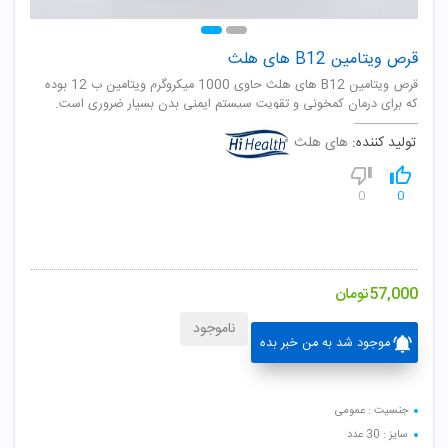
قرص ویتامین B12 های هلث
قرص ویتامین B12 های هلث حاوی 1000 میکروگرم ویتامین ب 12 بوده
که برای درمان کمخونی و تقویت سیستم ایمنی بدن بسیار ضروری است.
تولید کننده:
های هلث
0
0
57,000
تومان
ناموجود
موجود شد به من خبر بده
جنسیت : عمومی
سایز : 30 عدد