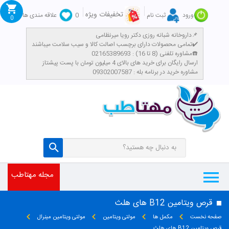
تخفیفات ویژه
ورود
ثبت نام
0
علاقه مندی ها
0
داروخانه شبانه روزی دکتر رویا میرنظامی📌
تمامی محصولات دارای برچسب اصالت کالا و سیب سلامت میباشند✔️
مشاوره تلفنی (8 تا 16) : 02165389693☎️
​ارسال رایگان برای خرید های بالای 4 میلیون تومان با پست پیشتاز
مشاوره خرید در برنامه بله : 09302007587
مجله مهتاطب
قرص ویتامین B12 های هلث
صفحه نخست
مکمل ها
مولتی ویتامین
مولتی ویتامین مینرال
قرص ویتامین B12 های هلث