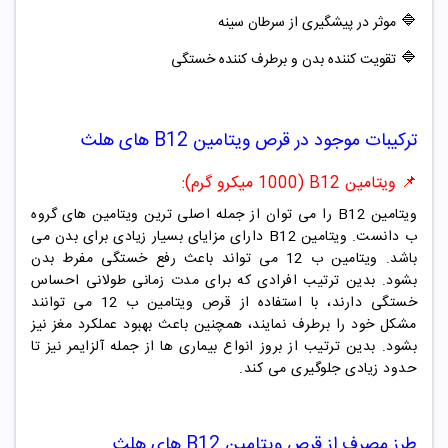
🔷
موثر در پیشگیری از سرطان سینه
🔷
تقویت کننده بدن و برطرف کننده خستگی
ترکیبات موجود در
قرص
ویتامین
B12
های هلث
📌 ویتامین B12 (1000 میکرو گرم):
ویتامین B12 را می توان از جمله اصلی ترین ویتامین های گروه
ب دانست. ویتامین B12 دارای مزایای بسیار زیادی برای بدن می
باشد. ویتامین ب 12 می تواند باعث رفع خستگی مفرط بدن
بشود. بدین ترتیب افرادی که برای مدت زمانی طولانی احساس
خستگی دارند، با استفاده از قرص ویتامین ب 12 می توانند
مشکل خود را برطرف نمایند، همچنین باعث بهبود عملکرد مغز نیز
بشود. بدین ترتیب از بروز انواع بیماری ها از جمله آلزایمر نیز تا
حدود زیادی جلوگیری می کند.
طرز مصرف از
قرص
ویتامین
B12
های هلث