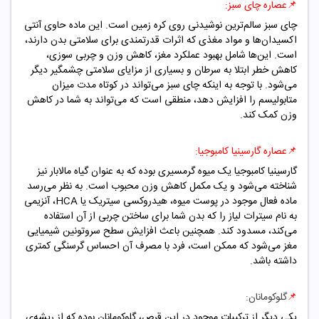
📌
عصاره چای سبز:
چای سبز سالم‌ترین نوشیدنی روی کره زمین است. این ماده حاوی آنتی
اکسیدان‌ها و مواد مغذی که اثرات قدرتمندی برای سلامتی بدن دارند،
است. این‌ها شامل بهبود عملکرد مغز، کاهش وزن و چربی سوزی،
کاهش خطر ابتلا به سرطان و بسیاری از مزایای سلامتی چشمگیر دیگر
می‌شود. با توجه به اینکه چای سبز می‌تواند در کوتاه مدت میزان
متابولیسم را افزایش دهد، منطقی است که می‌تواند به شما در کاهش
وزن کمک کند.
📌
عصاره گارسینیا کامبوجیا:
گارسینیا کامبوجیا یک میوه گرمسیری بوده که به عنوان گیاه مالابار نیز
شناخته می‌شود و یک مکمل کاهش وزن محبوب است. به نظر می‌رسد
ماده فعال موجود در پوست میوه، هیدروکسی سیتریک یا HCA، آنزیمی
به نام سیترات لیاز را که بدن شما برای ساختن چربی از آن استفاده
می‌کند، مسدود کند. همچنین باعث افزایش سطح سروتونین شیمیایی
مغز می‌شود که ممکن است، فرد با مصرف آن احساس گرسنگی کمتری
داشته باشد.
📌
گلوکومانان:
یکی دیگر از ترکیبات موجود در این قرص، گلوکومانان بوده که از ریشه‌ی