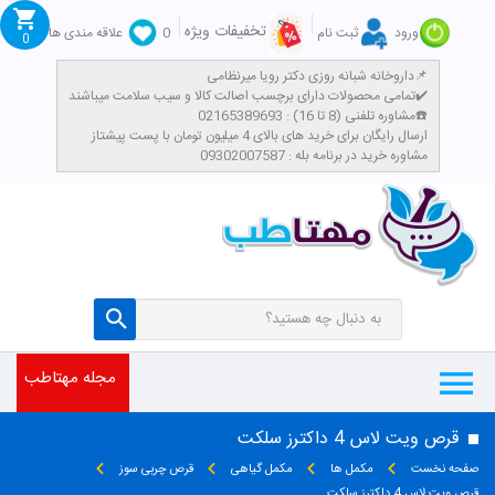
تخفیفات ویژه
ورود
ثبت نام
0
علاقه مندی ها
0
داروخانه شبانه روزی دکتر رویا میرنظامی📌
تمامی محصولات دارای برچسب اصالت کالا و سیب سلامت میباشند✔️
مشاوره تلفنی (8 تا 16) : 02165389693☎️
​ارسال رایگان برای خرید های بالای 4 میلیون تومان با پست پیشتاز
مشاوره خرید در برنامه بله : 09302007587
مجله مهتاطب
قرص ویت لاس 4 داکترز سلکت
صفحه نخست
مکمل ها
مکمل گیاهی
قرص چربی سوز
قرص ویت لاس 4 داکترز سلکت