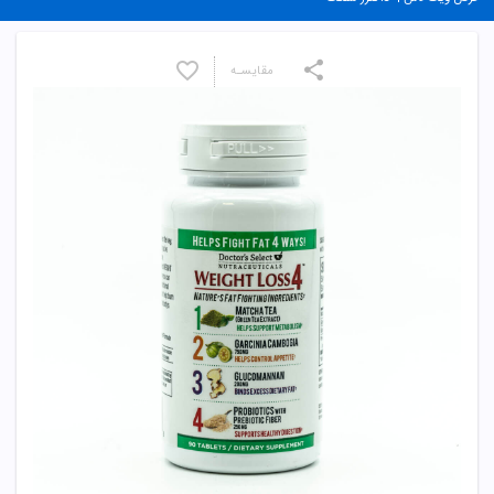
مقایسـه