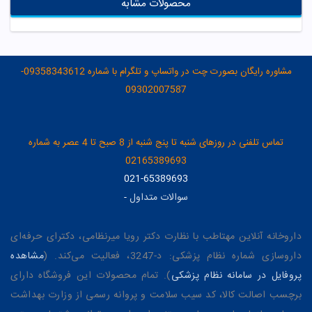
محصولات مشابه
مشاوره رایگان بصورت چت در واتساپ و تلگرام با شماره 09358343612-
09302007587
تماس تلفنی در روزهای شنبه تا پنج شنبه از 8 صبح تا 4 عصر به شماره
02165389693
021-65389693
سوالات متداول
-
داروخانه آنلاین مهتاطب با نظارت دکتر رویا میرنظامی، دکترای حرفه‌ای
داروسازی شماره نظام پزشکی: د-3247، فعالیت می‌کند. (
مشاهده
پروفایل در سامانه نظام پزشکی
). تمام محصولات این فروشگاه دارای
برچسب اصالت کالا، کد سیب سلامت و پروانه رسمی از وزارت بهداشت