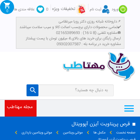
تخفیفات ویژه
ورود
ثبت نام
0
علاقه مندی ها
0
داروخانه شبانه روزی دکتر رویا میرنظامی📌
تمامی محصولات دارای برچسب اصالت کالا و سیب سلامت میباشند✔️
مشاوره تلفنی (8 تا 16) : 02165389693☎️
​ارسال رایگان برای خرید های بالای 4 میلیون تومان با پست پیشتاز
مشاوره خرید در برنامه بله : 09302007587
مجله مهتاطب
قرص پریناویت آیزن آپوویتال
صفحه نخست
مکمل ها
مولتی ویتامین
مولتی ویتامین بارداری
قرص پریناویت آیزن آپوویتال