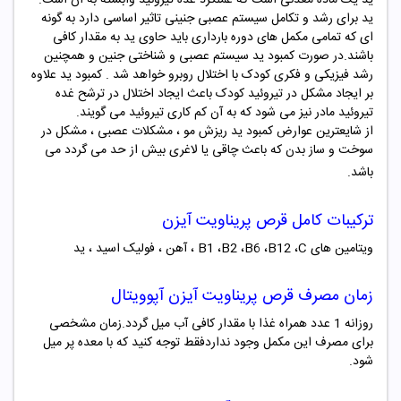
ید برای رشد و تکامل سیستم عصبی جنینی تاثیر اساسی دارد به گونه
ای که تمامی مکمل های دوره بارداری باید حاوی ید به مقدار کافی
باشند.در صورت کمبود ید سیستم عصبی و شناختی جنین و همچنین
رشد فیزیکی و فکری کودک با اختلال روبرو خواهد شد . کمبود ید علاوه
بر ایجاد مشکل در تیروئید کودک باعث ایجاد اختلال در ترشح غده
تیروئید مادر نیز می شود که به آن کم کاری تیروئید می گویند.
از شایعترین عوارض کمبود ید ریزش مو ، مشکلات عصبی ، مشکل در
سوخت و ساز بدن که باعث چاقی یا لاغری بیش از حد می گردد می
باشد.
ترکیبات کامل
قرص پریناویت آیزن
ویتامین های B1 ،B2 ،B6 ،B12 ،C ، آهن ، فولیک اسید ، ید
زمان مصرف
قرص پریناویت آیزن آپوویتال
روزانه 1 عدد همراه غذا با مقدار کافی آب میل گردد.زمان مشخصی
برای مصرف این مکمل وجود نداردفقط توجه کنید که با معده پر میل
شود.