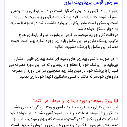
عوارض قرص پریناویت آیزن
بطور کلی هر قرص یا داروئی که قرار است در دوره بارداری یا شیردهی
مصرف شوند حتما باید با تائید پزشک باشند.قرص پریناویت حاوی ید
است و ممکن است مادر پرکاری تیروئید داشته باشد در نتیجه با مصرف
ید دچار مشکل خواهد شد.
درحالت کلی جز ید موجود در قرص پریناویت قبل از بارداری هیچ
ترکیب ریسک داری در این مکمل بارداری وجود ندارد.بهتر است جهت
مصرف این مکمل با پزشک مشورت نمائید.
⭐️
در صورت داشتن بیماری های زمینه ای مانند بیماری قلبی ، فشار ،
تیروئید و... پزشک خود را مطلع و داروهایی که در این دوره مصرف می
کنید را با پزشک خود در میان بگذارید.همچنین در این دوره از مصرف
داروهای خودسرانه مانند داکسی سایکلین اکیدا خودداری نمائید.
آیا ریزش موهای دوره بارداری را درمان می کند؟
این مکمل دارای ترکیباتی مانند ید ، آهن و ویتامین گروه ب می باشد
که اگر ریزش موها به علت تیروئید ، کمبود آهن باشد درمان خواهد کرد
اما ترکیبات این مکمل آنقدر گسترده نیست که ریزش موهای ناشی از
عدم تعادل هورمون یا کمبود ویتامین های بدن را درمان کند.بهتر است