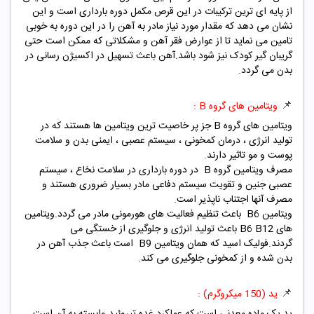
از پایه ای ترین ترکیبات در این قرص مکمل دوره بارداری است و این
نشان می دهد که مقدار مورد نیاز مادر به آهن را در این دوره به خوبی
تامین می نماید تا از عوارض فقر آهن و مشکلاتی که ممکن است حتی
گریبان گیر کودک نیز شود باشد.آهن باعث تسهیل در اکسیژن رسانی در
بدن می گردد.
📌
ویتامین های گروه B :
ویتامین های گروه B جز پر خاصیت ترین ویتامین ها هستند که در
تولید انرژی ، درمان کمخونی ، سیستم عصبی ، ایمنی بدن و سلامت
پوست و مو تاثیر دارند.
مصرف ویتامین گروه B در دوره بارداری در سلامت نخاع ، سیستم
عصبی جنین و تقویت سیستم دفاعی مادر بسیار ضروری هستند و
مصرف آنها اجتناب ناپذیر است.
ویتامین B6 باعث تنظیم فعالیت های هورمونی مادر می گردد.ویتامین
های B6 B12 باعث تولید انرژی و جلوگیری از خستگی می
گردند.فولیک اسید که همان ویتامین B9 است باعث جذب آهن در
بدن شده و از کمخونی جلوگیری می کند.
📌
ید
(150 میکروگرم)
:
ید یک ماده معدنی است که عملکرد غده تیروئید وابسته به آن است.