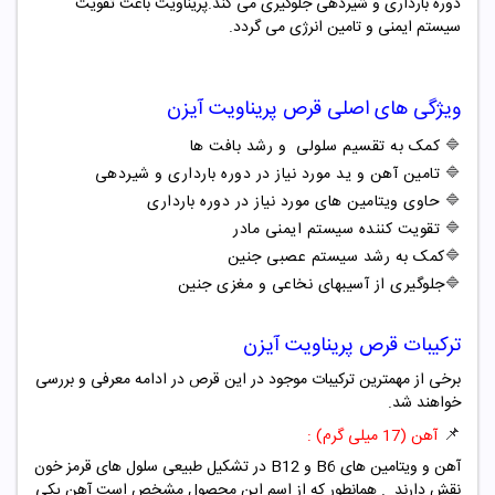
دوره بارداری و شیردهی جلوگیری می کند.پریناویت باعث تقویت
سیستم ایمنی و تامین انرژی می گردد.
ویژگی های اصلی
قرص پریناویت آیزن
🔷
کمک به تقسیم سلولی و رشد بافت ها
🔷
تامین آهن و ید مورد نیاز در دوره بارداری و شیردهی
🔷
حاوی ویتامین های مورد نیاز در دوره بارداری
🔷
تقویت کننده سیستم ایمنی مادر
🔷
کمک به رشد سیستم عصبی جنین
🔷
جلوگیری از آسیبهای نخاعی و مغزی جنین
ترکیبات
قرص پریناویت آیزن
برخی از مهمترین ترکیبات موجود در این قرص در ادامه معرفی و بررسی
خواهند شد.
📌
آهن (17 میلی گرم) :
آهن و ویتامین های B6 و B12 در تشکیل طبیعی سلول های قرمز خون
نقش دارند
. همانطور که از اسم این محصول مشخص است آهن یکی