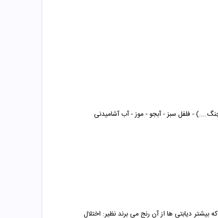
نگ....)
- فلفل سبز
- آبجو
- موز
- آب آشامیدنی
ه بیشتر دیابتی ها از آن رنج می برند نظیر: اختلال