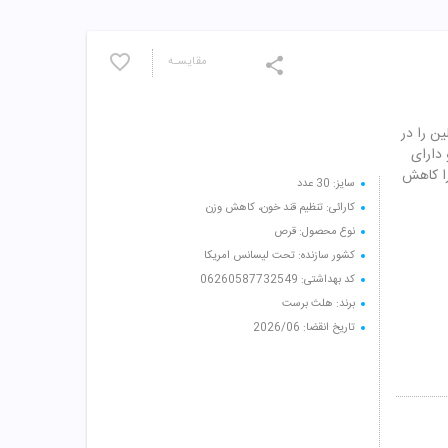
مقایسـه
ن را در
 دارای
را کاهش
سایز: 30 عدد
کارائی: تنظیم قند خون، کاهش وزن
نوع محصول: قرص
کشور سازنده: تحت لیسانس امریکا
کد بهداشتی: 06260587732549
برند: هلث برست
تاریخ انقضا: 2026/06