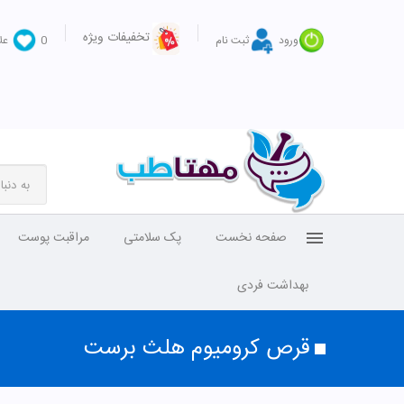
تخفیفات ویژه
ورود
ثبت نام
0
عل
صفحه نخست
پک سلامتی
مراقبت پوست
بهداشت فردی
قرص کرومیوم هلث برست