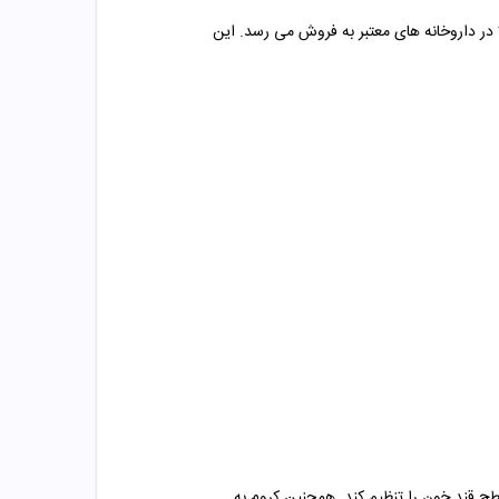
صالت کالا در داروخانه های معتبر به فروش می رسد. این
طح قند خون را تنظیم کند.
همچنین کروم
به