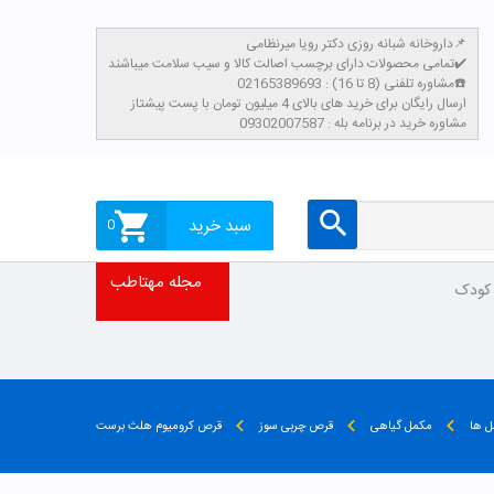
داروخانه شبانه روزی دکتر رویا میرنظامی📌
تمامی محصولات دارای برچسب اصالت کالا و سیب سلامت میباشند✔️
مشاوره تلفنی (8 تا 16) : 02165389693☎️
​ارسال رایگان برای خرید های بالای 4 میلیون تومان با پست پیشتاز
مشاوره خرید در برنامه بله : 09302007587
سبد خرید
0
مجله مهتاطب
 کودک
 ها
مکمل گیاهی
قرص چربی سوز
قرص کرومیوم هلث برست