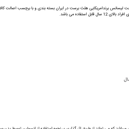
 برست با دوز 500 میکروگرم تحت لیسانس برندامریکایی هلث برست در ایران بسته بندی و با برچسب ا
ال
 میباشد که می تواند از طریق اثر گذاری بر نحوه استفاده از انسولین توسط بدن،س