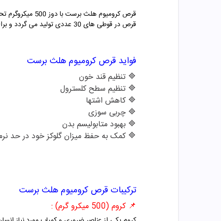
قرص کرومیوم هلث
قرص در قوطی های 30 عددی تولید می گردد و برای افراد بالای 12 سال قابل استفاده می باشد.
فواید قرص کرومیوم هلث برست
🔷 تنظیم قند خون
🔷
تنظیم سطح کلسترول
🔷
کاهش اشتها
🔷
چربی سوزی
🔷
بهبود متابولیسم بدن
🔷
کمک به حفظ میزان گلوکز خود در حد نرم
ترکیبات قرص کرومیوم هلث برست
📌 کروم (500 میکرو گرم) :
کروم یکی از عناصر ضروری و کمیاب مورد نیاز انسان