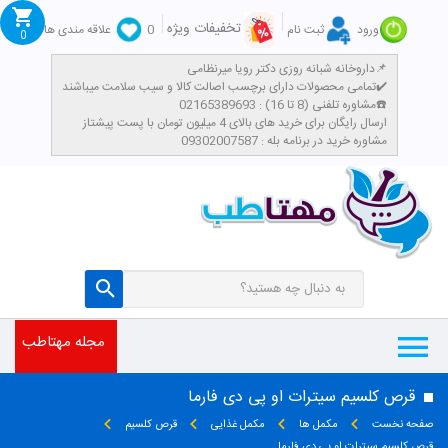
تخفیفات ویژه
ورود
ثبت نام
0
علاقه مندی ها
0
داروخانه شبانه روزی دکتر رویا میرنظامی📌
تمامی محصولات دارای برچسب اصالت کالا و سیب سلامت میباشند✔️
مشاوره تلفنی (8 تا 16) : 02165389693☎️
​ارسال رایگان برای خرید های بالای 4 میلیون تومان با پست پیشتاز
مشاوره خرید در برنامه بله : 09302007587
مجله مهتاطب
قرص کلسیم سیترات او پی دی فارما
صفحه نخست
مکمل ها
مکمل غذایی
قرص کلسیم
قرص کلسیم سیترات او پی دی فارما