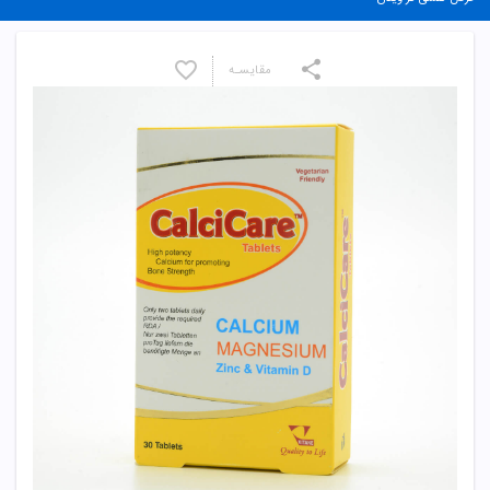
مقایسـه