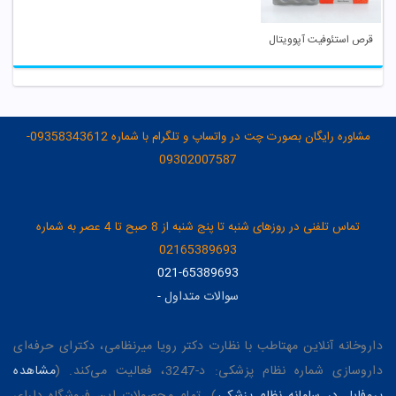
قرص استئوفیت آپوویتال
مشاوره رایگان بصورت چت در واتساپ و تلگرام با شماره 09358343612-
09302007587
تماس تلفنی در روزهای شنبه تا پنج شنبه از 8 صبح تا 4 عصر به شماره
02165389693
021-65389693
سوالات متداول
-
داروخانه آنلاین مهتاطب با نظارت دکتر رویا میرنظامی، دکترای حرفه‌ای
داروسازی شماره نظام پزشکی: د-3247، فعالیت می‌کند. (
مشاهده
پروفایل در سامانه نظام پزشکی
). تمام محصولات این فروشگاه دارای