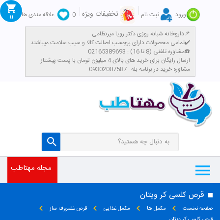
تخفیفات ویژه
ورود
ثبت نام
0
علاقه مندی ها
0
داروخانه شبانه روزی دکتر رویا میرنظامی📌
تمامی محصولات دارای برچسب اصالت کالا و سیب سلامت میباشند✔️
مشاوره تلفنی (8 تا 16) : 02165389693☎️
​ارسال رایگان برای خرید های بالای 4 میلیون تومان با پست پیشتاز
مشاوره خرید در برنامه بله : 09302007587
مجله مهتاطب
قرص کلسی کر ویتان
صفحه نخست
مکمل ها
مکمل غذایی
قرص غضروف ساز
قرص کلسی کر ویتان