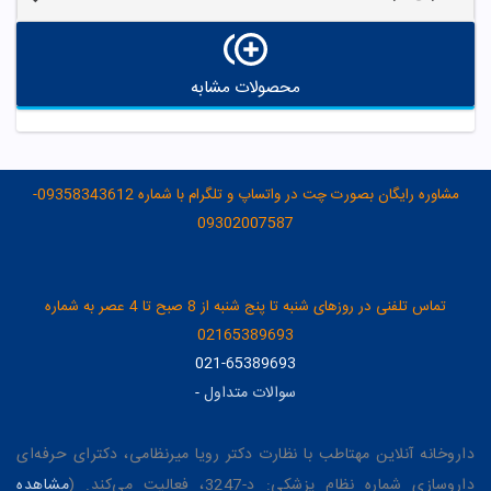
محصولات مشابه
مشاوره رایگان بصورت چت در واتساپ و تلگرام با شماره 09358343612-
09302007587
تماس تلفنی در روزهای شنبه تا پنج شنبه از 8 صبح تا 4 عصر به شماره
02165389693
021-65389693
سوالات متداول
-
داروخانه آنلاین مهتاطب با نظارت دکتر رویا میرنظامی، دکترای حرفه‌ای
داروسازی شماره نظام پزشکی: د-3247، فعالیت می‌کند. (
مشاهده