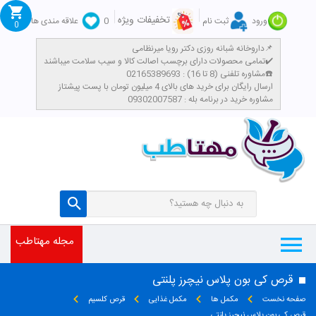
تخفیفات ویژه
ورود
ثبت نام
0
علاقه مندی ها
0
داروخانه شبانه روزی دکتر رویا میرنظامی📌
تمامی محصولات دارای برچسب اصالت کالا و سیب سلامت میباشند✔️
مشاوره تلفنی (8 تا 16) : 02165389693☎️
​ارسال رایگان برای خرید های بالای 4 میلیون تومان با پست پیشتاز
مشاوره خرید در برنامه بله : 09302007587
مجله مهتاطب
قرص کی بون پلاس نیچرز پلنتی
صفحه نخست
مکمل ها
مکمل غذایی
قرص کلسیم
قرص کی بون پلاس نیچرز پلنتی