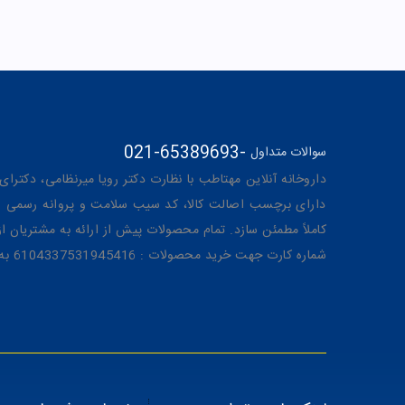
021-65389693
-
سوالات متداول
داروخانه آنلاین مهتاطب با نظارت دکتر رویا میرنظامی، دکترای حرفه‌ای دار
دارای برچسب اصالت کالا، کد سیب سلامت و پروانه رسمی از 
کاملاً مطمئن سازد. تمام محصولات پیش از ارائه به مشتریان 
شماره کارت جهت خرید محصولات : 6104337531945416 به نام رویا میرنظامی