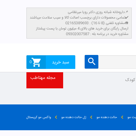
داروخانه شبانه روزی دکتر رویا میرنظامی📌
تمامی محصولات دارای برچسب اصالت کالا و سیب سلامت میباشند✔️
مشاوره تلفنی (8 تا 16) : 02165389693☎️
​ارسال رایگان برای خرید های بالای 4 میلیون تومان با پست پیشتاز
مشاوره خرید در برنامه بله : 09302007587
سبد خرید
0
مجله مهتاطب
 کودک
بت مو
حالت دهنده مو
ژل حالت دهنده مو
واکس مو کریستال