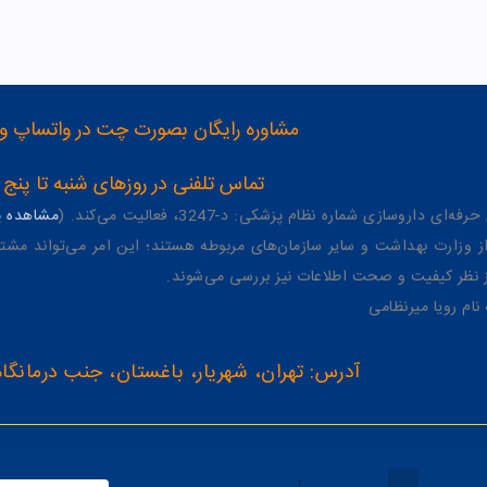
مشاوره رایگان بصورت چت در واتساپ و تلگرام با شماره 12
تماس تلفنی در روزهای شنبه تا پنج شنبه از 8 صبح تا 4 عصر به شمار
وسازی شماره نظام پزشکی: د-3247، فعالیت می‌کند. (
مشاهده پر
وزارت بهداشت و سایر سازمان‌های مربوطه هستند؛ این امر می‌تواند مشتر
از نظر کیفیت و صحت اطلاعات نیز بررسی می‌شوند.
آدرس: تهران، شهریار، باغستان، جنب درمانگاه