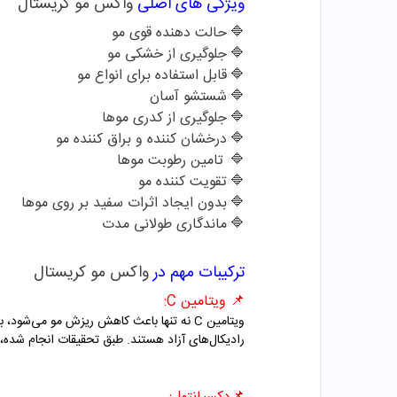
ویژگی های اصلی
واکس مو کریستال
🔷
حالت دهنده قوی مو
🔷
جلوگیری از خشکی مو
🔷
قابل استفاده برای انواع مو
🔷
شستشو آسان
🔷
جلوگیری از کدری موها
🔷
درخشان کننده و براق کننده مو
🔷
تامین رطوبت موها
🔷
تقویت کننده مو
🔷
بدون ایجاد اثرات سفید بر روی موها
🔷
ماندگاری طولانی مدت
ترکیبات مهم در
واکس مو کریستال
📌
ویتامین
C:
ویتامین C نه تنها باعث کاهش ریزش مو می
رادیکال‌های آزاد هستند. طبق تحقیقات انجام شده،