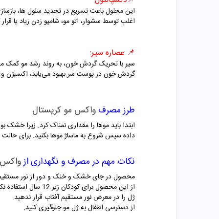
📌دکسپانتول:
این محلول باعث تسریع در تجدید سلول ها، بازسا
اغلب توسط سشوار، اتو مو، شامپو زدن زیاد یا قرا
📌 عصاره سیر:
سیر با تحریک گردش خون، به روند رشد مو کمک می‌ک
گردش خون در پوست سر بهبود می‌یابد، اکسیژن و م
طرز مصرف
واکس مو کریستال
ابتدا باید موها را مقداری نمناک کرد. زیرا خشک ب
داده سپس شروع به ماساژ موها بکنید. برای حالت د
نکات مهم در مصرف و نگهداری از
واکس 
محصول در جای خشک و خنک و دور از نور مستقیم 
از این محصول برای کودکان زیر 12 سال استفاده نکنید و آن را از دسترس کودکان خارج کنید.
ژل را در معرض نور مستقیم آفتاب قرار ندهید.
از دسترسی اطفال به ژل مو جلوگیری کنید.