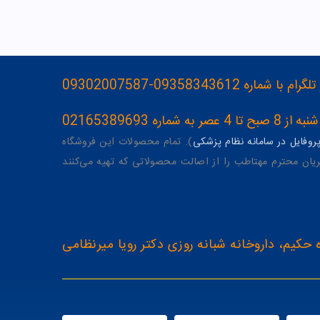
093583436-09302007587
ه 02165389693
وفایل در سامانه نظام پزشکی
). تمام محصولات این فروشگاه
یان محترم مهتاطب را از اصالت محصولاتی که تهیه می‌کنند
 حکیم، داروخانه شبانه روزی دکتر رویا میرنظامی