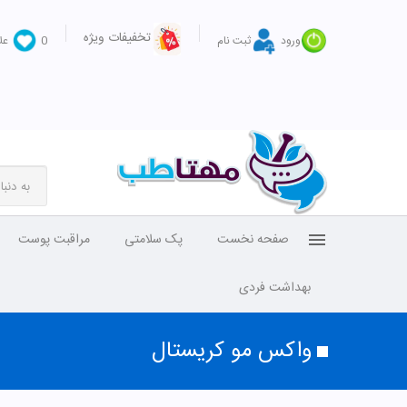
تخفیفات ویژه
ورود
ثبت نام
0
عل
صفحه نخست
پک سلامتی
مراقبت پوست
بهداشت فردی
واکس مو کریستال