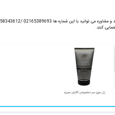
ره می توانید با این شماره ها 02165389693
نمایی کنند.
موی سر عطر آگین
ژل موی سر مخصوص آقایان سینره