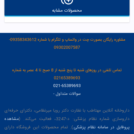
محصولات مشابه
مشاوره رایگان بصورت چت در واتساپ و تلگرام با شماره 09358343612-
09302007587
تماس تلفنی در روزهای شنبه تا پنج شنبه از 8 صبح تا 4 عصر به شماره
02165389693
021-65389693
سوالات متداول
-
داروخانه آنلاین مهتاطب با نظارت دکتر رویا میرنظامی، دکترای حرفه‌ای
داروسازی شماره نظام پزشکی: د-3247، فعالیت می‌کند. (
مشاهده
پروفایل در سامانه نظام پزشکی
). تمام محصولات این فروشگاه دارای