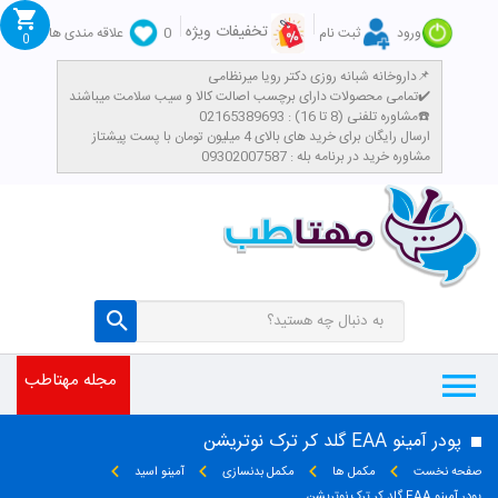
تخفیفات ویژه
ورود
ثبت نام
0
علاقه مندی ها
0
داروخانه شبانه روزی دکتر رویا میرنظامی📌
تمامی محصولات دارای برچسب اصالت کالا و سیب سلامت میباشند✔️
مشاوره تلفنی (8 تا 16) : 02165389693☎️
​ارسال رایگان برای خرید های بالای 4 میلیون تومان با پست پیشتاز
مشاوره خرید در برنامه بله : 09302007587
مجله مهتاطب
پودر آمینو EAA گلد کر ترک نوتریشن
صفحه نخست
مکمل ها
مکمل بدنسازی
آمینو اسید
پودر آمینو EAA گلد کر ترک نوتریشن