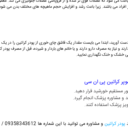
عث می شود که عضلات قوی تر شده و از فروپاشی عضلات جلوگیری می کند. معمولا ا
 افراد می باشند. زیرا باعث رشد و افزایش حجم ماهیچه های مختلف بدن می شود
دست آورید، ابتدا می بایست مقدار یک قاشق چای خوری از پودر کراتین
را در یک 
رند و نیاز به مصرف دارو دارند و یا خانم های باردار و شیرده، قبل از مصرف پودر ک
حلی خشک و خنک نگهداری نمایید.
وپر کراتین پی ان سی
ر مستقیم خورشید قرار دهید.
د و مشاوره پزشک انجام گیرد.
ویز پزشک استفاده کنند.
د
پودر کراتین
و مشاوره می توانید با این شماره ها 09358343612 / 02165389693