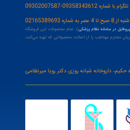
093583436-09302007587
ه 02165389693
وفایل در سامانه نظام پزشکی
). تمام محصولات این فروشگاه
یان محترم مهتاطب را از اصالت محصولاتی که تهیه می‌کنند
 حکیم، داروخانه شبانه روزی دکتر رویا میرنظامی