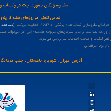
مشاوره رایگان بصورت چت در واتساپ و تلگرام با شماره 12
تماس تلفنی در روزهای شنبه تا پنج شنبه از 8 صبح تا 4 عصر به شمار
وسازی شماره نظام پزشکی: د-3247، فعالیت می‌کند. (
مشاهده پر
وزارت بهداشت و سایر سازمان‌های مربوطه هستند؛ این امر می‌تواند مشتر
از نظر کیفیت و صحت اطلاعات نیز بررسی می‌شوند.
آدرس: تهران، شهریار، باغستان، جنب درمانگاه