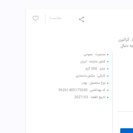
مقایسـه
. کراتین
ه دنبال
جنسیت : عمومی
کشور سازنده : ایران
سایز : 300 گرم
کارائی : مکمل بدنسازی
نوع محصول : پودر
کد بهداشتی : 06261405175043
تاریخ انقضا : 2027/03