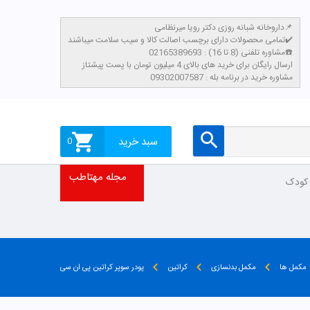
داروخانه شبانه روزی دکتر رویا میرنظامی📌
تمامی محصولات دارای برچسب اصالت کالا و سیب سلامت میباشند✔️
مشاوره تلفنی (8 تا 16) : 02165389693☎️
​ارسال رایگان برای خرید های بالای 4 میلیون تومان با پست پیشتاز
مشاوره خرید در برنامه بله : 09302007587
سبد خرید
0
مجله مهتاطب
 کودک
مکمل ها
مکمل بدنسازی
کراتین
پودر سوپر کراتین پی ان سی