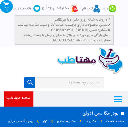
تخفیفات ویژه
ورود
ثبت نام
0
علاقه مندی ها
0
داروخانه شبانه روزی دکتر رویا میرنظامی📌
تمامی محصولات دارای برچسب اصالت کالا و سیب سلامت میباشند✔️
مشاوره تلفنی (8 تا 16) : 02165389693☎️
​ارسال رایگان برای خرید های بالای 4 میلیون تومان با پست پیشتاز
مشاوره خرید در برنامه بله : 09302007587
مجله مهتاطب
پودر مگا مس ادوای
صفحه نخست
مکمل ها
مکمل بدنسازی
گینر
پودر مگا مس ادوای