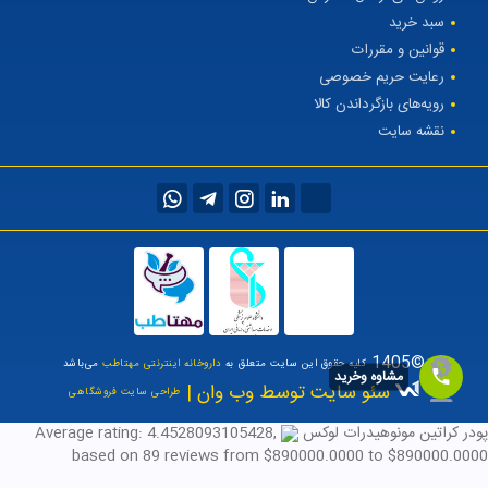
سبد خرید
قوانین و مقررات
رعایت حریم خصوصی
رویه‌های بازگرداندن کالا
نقشه سایت
©1405
کلیه حقوق این سایت متعلق به
داروخانه اینترنتی مهتاطب
می‌باشد
مشاوه وخرید
سئو سایت توسط وب وان |
طراحی سایت فروشگاهی
پودر کراتین مونوهیدرات لوکس
,
4.4528093105428
Average rating:
based on
89
reviews
from $
890000.0000
to $
890000.0000