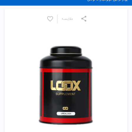
مقایسـه