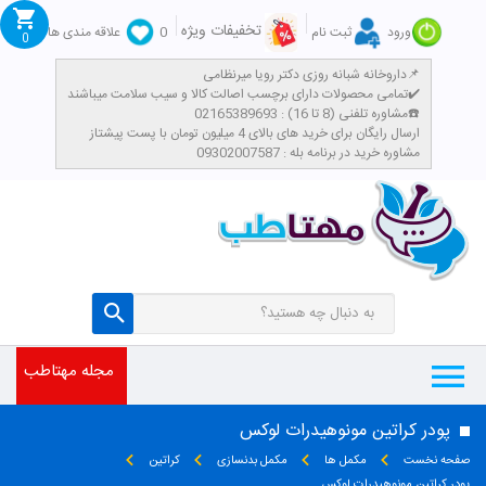
تخفیفات ویژه
ورود
ثبت نام
0
علاقه مندی ها
0
داروخانه شبانه روزی دکتر رویا میرنظامی📌
تمامی محصولات دارای برچسب اصالت کالا و سیب سلامت میباشند✔️
مشاوره تلفنی (8 تا 16) : 02165389693☎️
​ارسال رایگان برای خرید های بالای 4 میلیون تومان با پست پیشتاز
مشاوره خرید در برنامه بله : 09302007587
مجله مهتاطب
پودر کراتین مونوهیدرات لوکس
صفحه نخست
مکمل ها
مکمل بدنسازی
کراتین
پودر کراتین مونوهیدرات لوکس