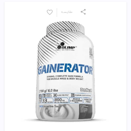
مقایسـه