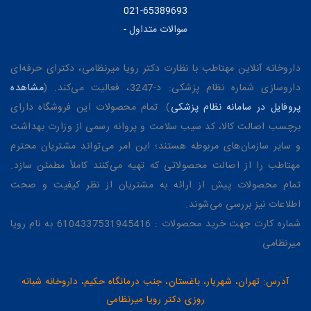
021-65389693
سوالات متداول
-
داروخانه آنلاین مهتاطب با نظارت دکتر رویا میرنظامی، دکترای حرفه‌ای
داروسازی شماره نظام پزشکی: د-3247، فعالیت می‌کند. (
مشاهده
پروفایل در سامانه نظام پزشکی
). تمام محصولات این فروشگاه دارای
برچسب اصالت کالا، کد سیب سلامت و پروانه رسمی از وزارت بهداشت
و سایر سازمان‌های مربوطه هستند؛ این امر می‌تواند مشتریان محترم
مهتاطب را از اصالت محصولاتی که تهیه می‌کنند کاملاً مطمئن سازد.
تمام محصولات پیش از ارائه به مشتریان از نظر کیفیت و صحت
اطلاعات نیز بررسی می‌شوند.
شماره کارت جهت خرید محصولات : 6104337531945416 به نام رویا
میرنظامی
آدرس: تهران، شهریار، باغستان، جنب درمانگاه حکیم، داروخانه شبانه
روزی دکتر رویا میرنظامی