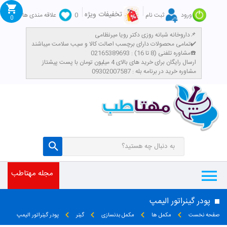
تخفیفات ویژه
ورود
ثبت نام
0
علاقه مندی ها
0
داروخانه شبانه روزی دکتر رویا میرنظامی📌
تمامی محصولات دارای برچسب اصالت کالا و سیب سلامت میباشند✔️
مشاوره تلفنی (8 تا 16) : 02165389693☎️
​ارسال رایگان برای خرید های بالای 4 میلیون تومان با پست پیشتاز
مشاوره خرید در برنامه بله : 09302007587
مجله مهتاطب
پودر گینراتور الیمپ
صفحه نخست
مکمل ها
مکمل بدنسازی
گینر
پودر گینراتور الیمپ