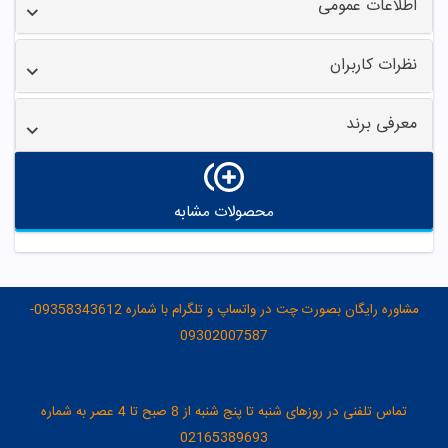
اطلاعات عمومی
نظرات کاربران
معرفی برند
محصولات مشابه
مشاوره رایگان بصورت چت در واتساپ و تلگرام با شماره 09358343612-
09302007587
تماس تلفنی در روزهای شنبه تا پنج شنبه از 8 صبح تا 4 عصر به شماره
02165389693